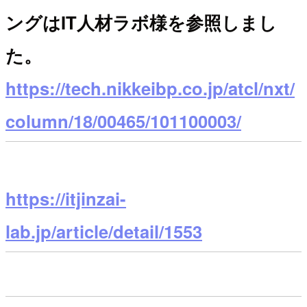
ングはIT人材ラボ様を参照しまし
た。
https://tech.nikkeibp.co.jp/atcl/nxt/
column/18/00465/101100003/
https://itjinzai-
lab.jp/article/detail/1553