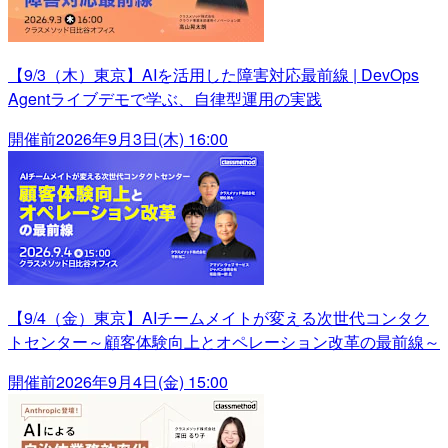
【9/3（木）東京】AIを活用した障害対応最前線 | DevOps
Agentライブデモで学ぶ、自律型運用の実践
開催前
2026年9月3日(木) 16:00
【9/4（金）東京】AIチームメイトが変える次世代コンタク
トセンター～顧客体験向上とオペレーション改革の最前線～
開催前
2026年9月4日(金) 15:00