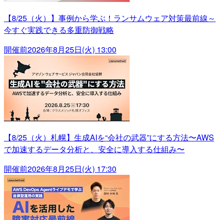
【8/25（火）】事例から学ぶ！ランサムウェア対策最前線～
今すぐ実践できる多重防御戦略
開催前
2026年8月25日(火) 13:00
【8/25（火）札幌】生成AIを“会社の武器”にする方法〜AWS
で加速するデータ分析と、安全に導入する仕組み〜
開催前
2026年8月25日(火) 17:30