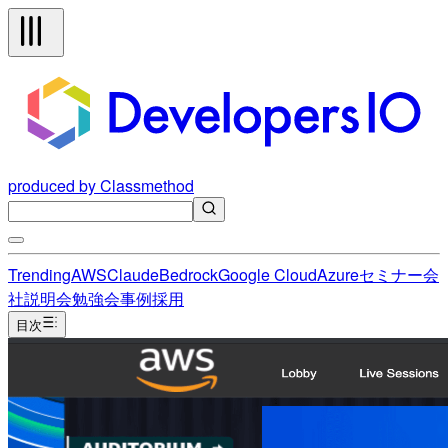
produced by Classmethod
Trending
AWS
Claude
Bedrock
Google Cloud
Azure
セミナー
会
社説明会
勉強会
事例
採用
目次