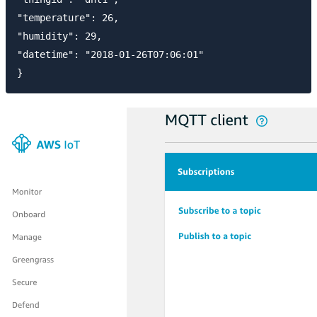
"temperature": 26,

"humidity": 29,

"datetime": "2018-01-26T07:06:01"
