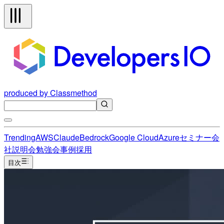
produced by Classmethod
Trending
AWS
Claude
Bedrock
Google Cloud
Azure
セミナー
会
社説明会
勉強会
事例
採用
目次