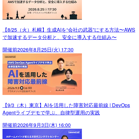
【8/25（火）札幌】生成AIを“会社の武器”にする方法〜AWS
で加速するデータ分析と、安全に導入する仕組み〜
開催前
2026年8月25日(火) 17:30
【9/3（木）東京】AIを活用した障害対応最前線 | DevOps
Agentライブデモで学ぶ、自律型運用の実践
開催前
2026年9月3日(木) 16:00