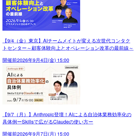
【9/4（金）東京】AIチームメイトが変える次世代コンタク
トセンター～顧客体験向上とオペレーション改革の最前線～
開催前
2026年9月4日(金) 15:00
【9/7（月）】Anthropic登壇！AIによる自治体業務効率化の
具体例ーSkillsで広がるClaudeの使い方ー
開催前
2026年9月7日(月) 15:00