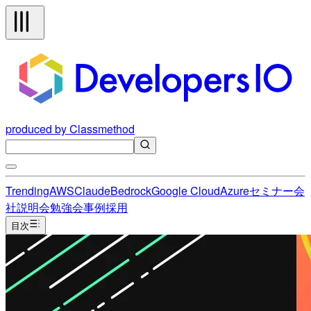
produced by Classmethod
Trending
AWS
Claude
Bedrock
Google Cloud
Azure
セミナー
会
社説明会
勉強会
事例
採用
目次