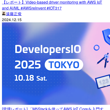
【レポート】Video-based driver monitoring with AWS IoT
and AI/ML #AWSreInvent #IOT317
遠藤正俊
2024.12.15
[登壇レポート] 「M5Stackを使ってAWS IoT Coreを入門す