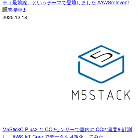
ティ最前線」というテーマで登壇しました #AWSreInvent
若槻龍太
2025.12.18
M5StickC Plus2 と CO2センサーで室内の CO2 濃度を計測
し、AWS IoT Core でデータを可視化してみた