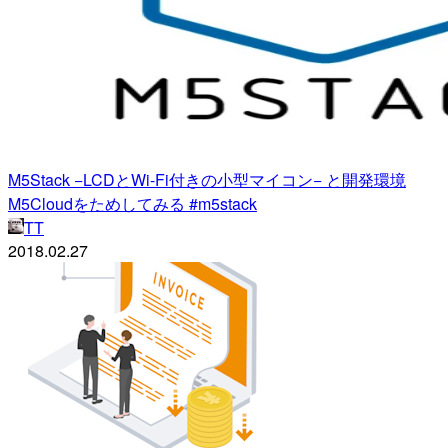
M5Stack −LCDとWi-Fi付きの小型マイコン− と開発環境
M5Cloudをためしてみる #m5stack
TT
2018.02.27