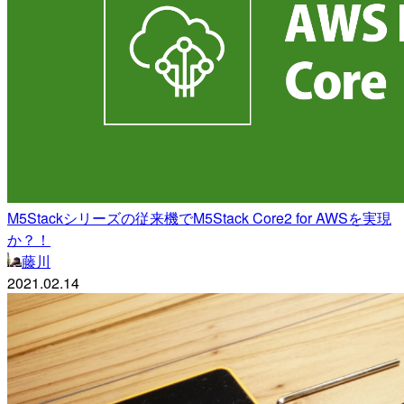
M5Stackシリーズの従来機でM5Stack Core2 for AWSを実現
か？！
藤川
2021.02.14