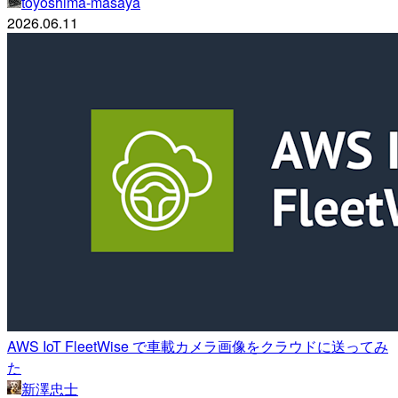
toyoshima-masaya
2026.06.11
AWS IoT FleetWise で車載カメラ画像をクラウドに送ってみ
た
新澤忠士