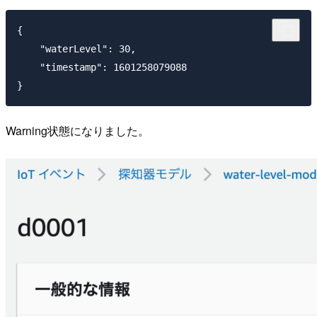
{

    "waterLevel": 30,

    "timestamp": 1601258079088

Warning状態になりました。