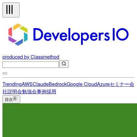
produced by Classmethod
Trending
AWS
Claude
Bedrock
Google Cloud
Azure
セミナー
会
社説明会
勉強会
事例
採用
目次