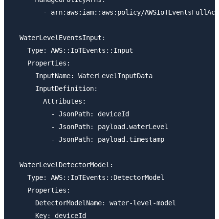
        - arn:aws:iam::aws:policy/AWSIoTEventsFullAcc
  WaterLevelEventsInput:

    Type: AWS::IoTEvents::Input

    Properties:

      InputName: WaterLevelInputData

      InputDefinition:

        Attributes:

          - JsonPath: deviceId

          - JsonPath: payload.waterLevel

          - JsonPath: payload.timestamp

  WaterLevelDetectorModel:

    Type: AWS::IoTEvents::DetectorModel

    Properties:

      DetectorModelName: water-level-model

      Key: deviceId
