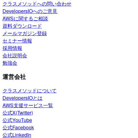
クラスメソッドへの問い合わせ
DevelopersIOへのご意見
AWSに関するご相談
資料ダウンロード
メールマガジン登録
セミナー情報
採用情報
会社説明会
勉強会
運営会社
クラスメソッドについて
DevelopersIOとは
AWS支援サービス一覧
公式X(Twitter)
公式YouTube
公式Facebook
公式LinkedIn