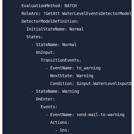
      EvaluationMethod: BATCH

      RoleArn: !GetAtt WaterLevelEventsDetectorModelR
      DetectorModelDefinition:

        InitialStateName: Normal

        States:

          - StateName: Normal

            OnInput:

              TransitionEvents:

                - EventName: to_warning

                  NextState: Warning

                  Condition: $input.WaterLevelInputDa
          - StateName: Warning

            OnEnter:

              Events:

                - EventName: send-mail-to-warning

                  Actions:

                    - Sns:
