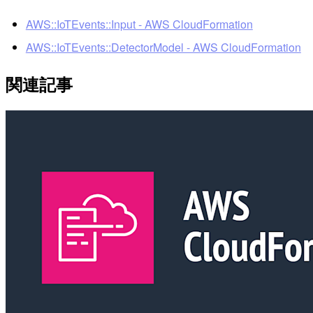
AWS::IoTEvents::Input - AWS CloudFormation
AWS::IoTEvents::DetectorModel - AWS CloudFormation
関連記事