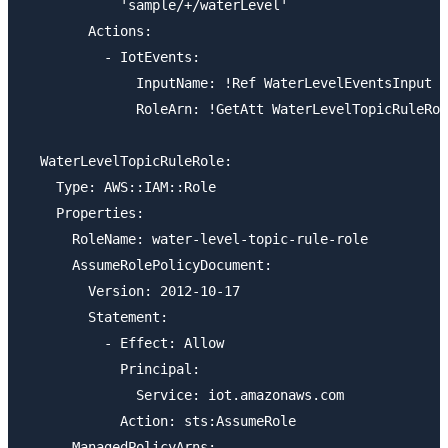
            'sample/+/waterLevel'

        Actions:

          - IotEvents:

              InputName: !Ref WaterLevelEventsInput

              RoleArn: !GetAtt WaterLevelTopicRuleRol
  WaterLevelTopicRuleRole:

    Type: AWS::IAM::Role

    Properties:

      RoleName: water-level-topic-rule-role

      AssumeRolePolicyDocument:

        Version: 2012-10-17

        Statement:

          - Effect: Allow

            Principal:

              Service: iot.amazonaws.com

            Action: sts:AssumeRole

      ManagedPolicyArns:
