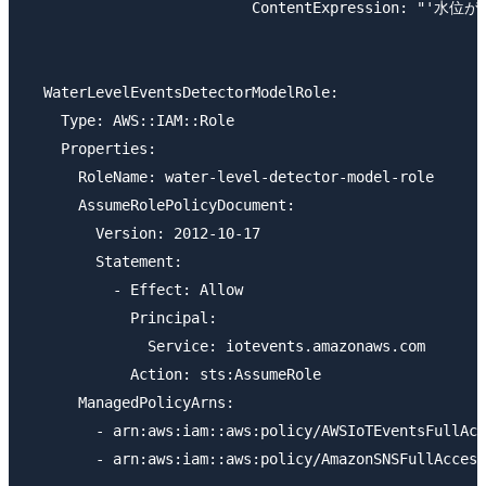
                          ContentExpression: "'水位
  WaterLevelEventsDetectorModelRole:

    Type: AWS::IAM::Role

    Properties:

      RoleName: water-level-detector-model-role

      AssumeRolePolicyDocument:

        Version: 2012-10-17

        Statement:

          - Effect: Allow

            Principal:

              Service: iotevents.amazonaws.com

            Action: sts:AssumeRole

      ManagedPolicyArns:

        - arn:aws:iam::aws:policy/AWSIoTEventsFullAcc