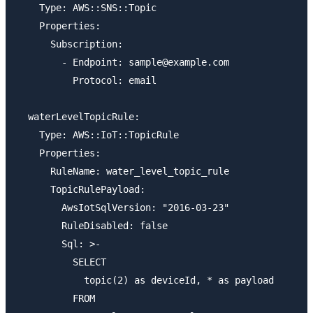
    Type: AWS::SNS::Topic

    Properties:

      Subscription:

        - Endpoint: sample@example.com

          Protocol: email

  waterLevelTopicRule:

    Type: AWS::IoT::TopicRule

    Properties:

      RuleName: water_level_topic_rule

      TopicRulePayload:

        AwsIotSqlVersion: "2016-03-23"

        RuleDisabled: false

        Sql: >-

          SELECT

            topic(2) as deviceId, * as payload

          FROM
