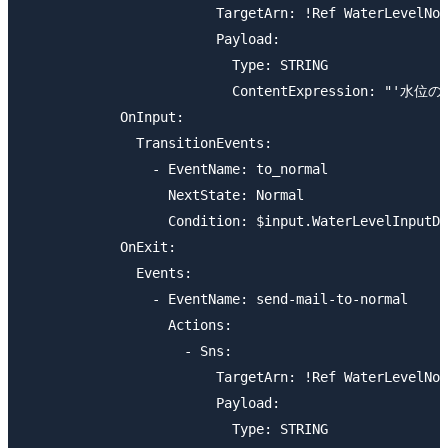
                        TargetArn: !Ref WaterLevelNot
                        Payload:

                          Type: STRING

                          ContentExpression: "'水
            OnInput:

              TransitionEvents:

                - EventName: to_normal

                  NextState: Normal

                  Condition: $input.WaterLevelInputDa
            OnExit:

              Events:

                - EventName: send-mail-to-normal

                  Actions:

                    - Sns:

                        TargetArn: !Ref WaterLevelNot
                        Payload:

                          Type: STRING
