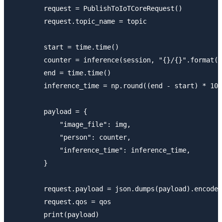
        request = PublishToIoTCoreRequest()

        request.topic_name = topic

        start = time.time()

        counter = inference(session, "{}/{}".format(i
        end = time.time()

        inference_time = np.round((end - start) * 100
        payload = {

            "image_file": img,

            "person": counter,

            "inference_time": inference_time,

        }

        request.payload = json.dumps(payload).encode(
        request.qos = qos

        print(payload)
