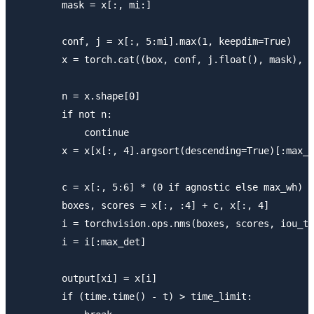
        mask = x[:, mi:]

        conf, j = x[:, 5:mi].max(1, keepdim=True)

        x = torch.cat((box, conf, j.float(), mask), 1
        n = x.shape[0]

        if not n:

            continue

        x = x[x[:, 4].argsort(descending=True)[:max_n
        c = x[:, 5:6] * (0 if agnostic else max_wh)

        boxes, scores = x[:, :4] + c, x[:, 4]

        i = torchvision.ops.nms(boxes, scores, iou_th
        i = i[:max_det]

        output[xi] = x[i]

        if (time.time() - t) > time_limit:
