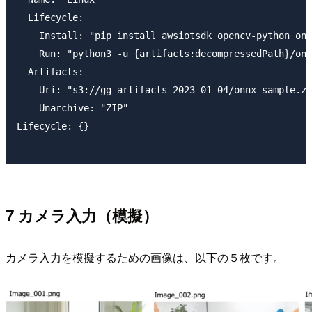
  Lifecycle:

    Install: "pip install awsiotsdk opencv-python onn
    Run: "python3 -u {artifacts:decompressedPath}/onn
  Artifacts:

  - Uri: "s3://gg-artifacts-2023-01-04/onnx-sample.zi
    Unarchive: "ZIP"

Lifecycle: {}

7 カメラ入力（模擬）
カメラ入力を模擬するための画像は、以下の５枚です。