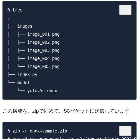
% tree .

.

├── images

│   ├── image_001.png

│   ├── image_002.png

│   ├── image_003.png

│   ├── image_004.png

│   └── image_005.png

├── index.py

└── model

この構成を、zipで固めて、S3バケットに送信しています。
% zip -r onnx-sample.zip .

% aws s3 cp onnx-sample.zip s3://gg-artifacts-2023-01