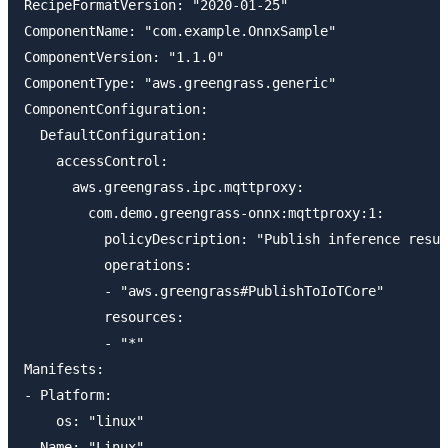
RecipeFormatVersion: "2020-01-25"

ComponentName: "com.example.OnnxSample"

ComponentVersion: "1.1.0"

ComponentType: "aws.greengrass.generic"

ComponentConfiguration:

  DefaultConfiguration:

    accessControl:

      aws.greengrass.ipc.mqttproxy:

        com.demo.greengrass-onnx:mqttproxy:1:

          policyDescription: "Publish inference resul
          operations:

          - "aws.greengrass#PublishToIoTCore"

          resources:

          - "*"

Manifests:

- Platform:

    os: "linux"

  Name: "Linux"
