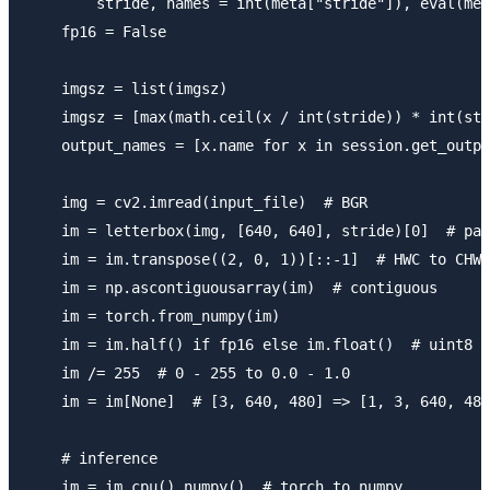
        stride, names = int(meta["stride"]), eval(met
    fp16 = False

    imgsz = list(imgsz)

    imgsz = [max(math.ceil(x / int(stride)) * int(str
    output_names = [x.name for x in session.get_outpu
    img = cv2.imread(input_file)  # BGR

    im = letterbox(img, [640, 640], stride)[0]  # pad
    im = im.transpose((2, 0, 1))[::-1]  # HWC to CHW,
    im = np.ascontiguousarray(im)  # contiguous

    im = torch.from_numpy(im)

    im = im.half() if fp16 else im.float()  # uint8 t
    im /= 255  # 0 - 255 to 0.0 - 1.0

    im = im[None]  # [3, 640, 480] => [1, 3, 640, 480
    # inference

    im = im.cpu().numpy()  # torch to numpy
