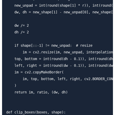
    new_unpad = int(round(shape[1] * r)), int(round(s
    dw, dh = new_shape[1] - new_unpad[0], new_shape[0
    dw /= 2

    dh /= 2

    if shape[::-1] != new_unpad:  # resize

        im = cv2.resize(im, new_unpad, interpolation=
    top, bottom = int(round(dh - 0.1)), int(round(dh 
    left, right = int(round(dw - 0.1)), int(round(dw 
    im = cv2.copyMakeBorder(

        im, top, bottom, left, right, cv2.BORDER_CONS
    )

    return im, ratio, (dw, dh)

def clip_boxes(boxes, shape):
