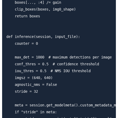
    boxes[..., :4] /= gain

    clip_boxes(boxes, img0_shape)

    return boxes

def inference(session, input_file):

    counter = 0

    max_det = 1000  # maximum detections per image

    conf_thres = 0.5  # confidence threshold

    iou_thres = 0.5  # NMS IOU threshold

    imgsz = (640, 640)

    agnostic_nms = False

    stride = 32

    meta = session.get_modelmeta().custom_metadata_ma
    if "stride" in meta:
