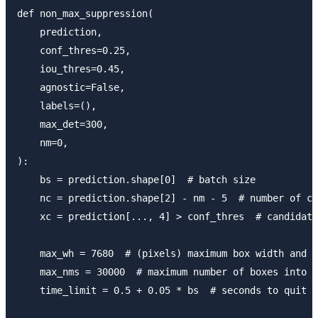
def non_max_suppression(

    prediction,

    conf_thres=0.25,

    iou_thres=0.45,

    agnostic=False,

    labels=(),

    max_det=300,

    nm=0,

):

    bs = prediction.shape[0]  # batch size

    nc = prediction.shape[2] - nm - 5  # number of cl
    xc = prediction[..., 4] > conf_thres  # candidate
    max_wh = 7680  # (pixels) maximum box width and h
    max_nms = 30000  # maximum number of boxes into t
    time_limit = 0.5 + 0.05 * bs  # seconds to quit a