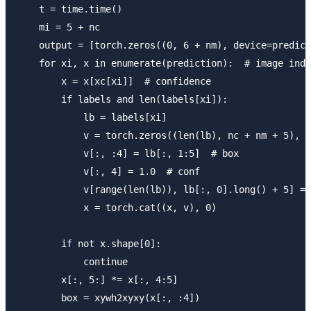
    t = time.time()

    mi = 5 + nc

    output = [torch.zeros((0, 6 + nm), device=predict
    for xi, x in enumerate(prediction):  # image inde
        x = x[xc[xi]]  # confidence

        if labels and len(labels[xi]):

            lb = labels[xi]

            v = torch.zeros((len(lb), nc + nm + 5), d
            v[:, :4] = lb[:, 1:5]  # box

            v[:, 4] = 1.0  # conf

            v[range(len(lb)), lb[:, 0].long() + 5] = 
            x = torch.cat((x, v), 0)

        if not x.shape[0]:

            continue

        x[:, 5:] *= x[:, 4:5]

        box = xywh2xyxy(x[:, :4])
