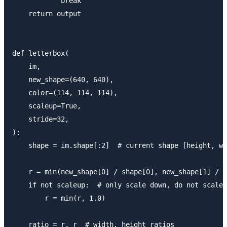
            break

    return output

def letterbox(

    im,

    new_shape=(640, 640),

    color=(114, 114, 114),

    scaleup=True,

    stride=32,

):

    shape = im.shape[:2]  # current shape [height, wi
    r = min(new_shape[0] / shape[0], new_shape[1] / s
    if not scaleup:  # only scale down, do not scale 
        r = min(r, 1.0)

    ratio = r, r  # width, height ratios
