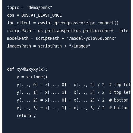
topic = "demo/onnx"

qos = QOS.AT_LEAST_ONCE

ipc_client = awsiot.greengrasscoreipc.connect()

scriptPath = os.path.abspath(os.path.dirname(__file__
modelPath = scriptPath + "/model/yolov5s.onnx"

imagesPath = scriptPath + "/images"

def xywh2xyxy(x):

    y = x.clone()

    y[..., 0] = x[..., 0] - x[..., 2] / 2  # top left
    y[..., 1] = x[..., 1] - x[..., 3] / 2  # top left
    y[..., 2] = x[..., 0] + x[..., 2] / 2  # bottom r
    y[..., 3] = x[..., 1] + x[..., 3] / 2  # bottom r
    return y
