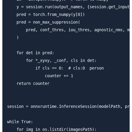
    y = session.run(output_names, {session.get_inputs
    pred = torch.from_numpy(y[0])

    pred = non_max_suppression(

        pred, conf_thres, iou_thres, agnostic_nms, ma
    )

    for det in pred:

        for *_xyxy, _conf, cls in det:

            if cls == 0:  # cls:0  person

                counter += 1

    return counter

session = onnxruntime.InferenceSession(modelPath, pro
while True:

    for img in os.listdir(imagesPath):
