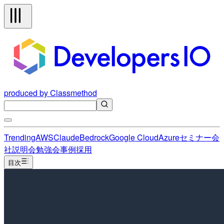
produced by Classmethod
Trending
AWS
Claude
Bedrock
Google Cloud
Azure
セミナー
会
社説明会
勉強会
事例
採用
目次