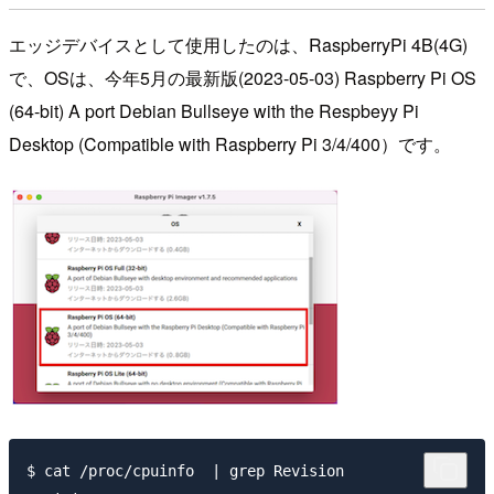
エッジデバイスとして使用したのは、RaspberryPi 4B(4G)
で、OSは、今年5月の最新版(2023-05-03) Raspberry Pi OS
(64-bit) A port Debian Bullseye with the Respbeyy Pi
Desktop (Compatible with Raspberry Pi 3/4/400）です。
$ cat /proc/cpuinfo  | grep Revision
