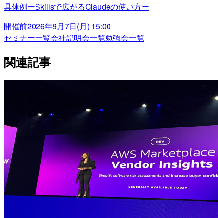
具体例ーSkillsで広がるClaudeの使い方ー
開催前
2026年9月7日(月) 15:00
セミナー一覧
会社説明会一覧
勉強会一覧
関連記事