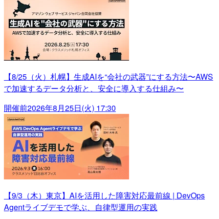
【8/25（火）札幌】生成AIを“会社の武器”にする方法〜AWS
で加速するデータ分析と、安全に導入する仕組み〜
開催前
2026年8月25日(火) 17:30
【9/3（木）東京】AIを活用した障害対応最前線 | DevOps
Agentライブデモで学ぶ、自律型運用の実践