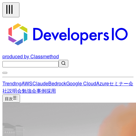
produced by Classmethod
Trending
AWS
Claude
Bedrock
Google Cloud
Azure
セミナー
会
社説明会
勉強会
事例
採用
目次