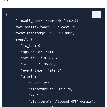
{

    "firewall_name": "network-firewall",

    "availability_zone": "us-east-1a",

    "event_timestamp": "1683521005",

    "event": {

        "tx_id": 0,

        "app_proto": "http",

        "src_ip": "10.0.2.7",

        "src_port": 35508,

        "event_type": "alert",

        "alert": {

            "severity": 3,

            "signature_id": 892120,

            "rev": 1,

            "signature": "Allowed HTTP domain",
