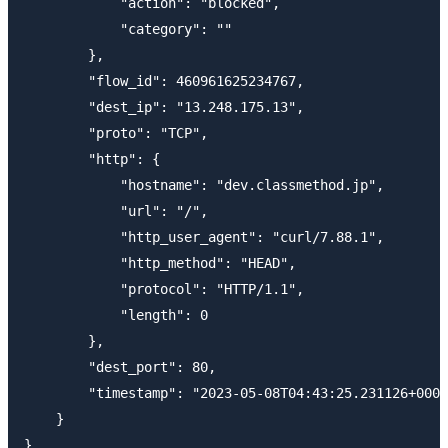
            "action": "blocked",

            "category": ""

        },

        "flow_id": 460961625234767,

        "dest_ip": "13.248.175.13",

        "proto": "TCP",

        "http": {

            "hostname": "dev.classmethod.jp",

            "url": "/",

            "http_user_agent": "curl/7.88.1",

            "http_method": "HEAD",

            "protocol": "HTTP/1.1",

            "length": 0

        },

        "dest_port": 80,

        "timestamp": "2023-05-08T04:43:25.231126+0000
    }
