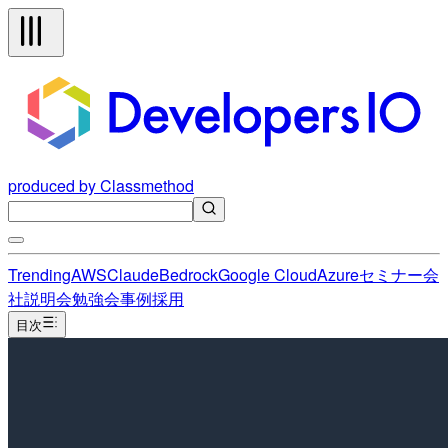
produced by Classmethod
Trending
AWS
Claude
Bedrock
Google Cloud
Azure
セミナー
会
社説明会
勉強会
事例
採用
目次