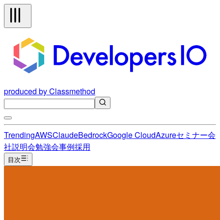
produced by Classmethod
Trending
AWS
Claude
Bedrock
Google Cloud
Azure
セミナー
会
社説明会
勉強会
事例
採用
目次