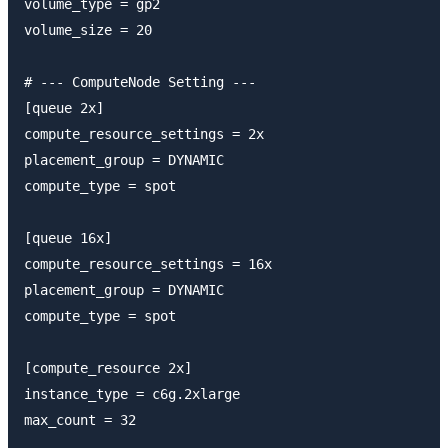
volume_type = gp2

volume_size = 20

# --- ComputeNode Setting ---

[queue 2x]

compute_resource_settings = 2x

placement_group = DYNAMIC

compute_type = spot

[queue 16x]

compute_resource_settings = 16x

placement_group = DYNAMIC

compute_type = spot

[compute_resource 2x]

instance_type = c6g.2xlarge

max_count = 32
