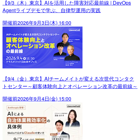
【9/3（木）東京】AIを活用した障害対応最前線 | DevOps
Agentライブデモで学ぶ、自律型運用の実践
開催前
2026年9月3日(木) 16:00
【9/4（金）東京】AIチームメイトが変える次世代コンタク
トセンター～顧客体験向上とオペレーション改革の最前線～
開催前
2026年9月4日(金) 15:00