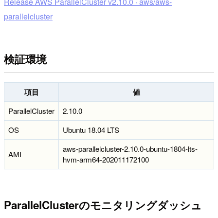
Release AWS ParallelCluster v2.10.0 · aws/aws-
parallelcluster
検証環境
項目
値
ParallelCluster
2.10.0
OS
Ubuntu 18.04 LTS
aws-parallelcluster-2.10.0-ubuntu-1804-lts-
AMI
hvm-arm64-202011172100
ParallelClusterのモニタリングダッシュ