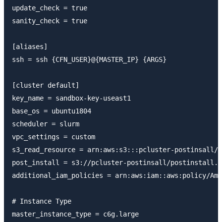
update_check = true

sanity_check = true

[aliases]

ssh = ssh {CFN_USER}@{MASTER_IP} {ARGS}

[cluster default]

key_name = sandbox-key-useast1

base_os = ubuntu1804

scheduler = slurm

vpc_settings = custom

s3_read_resource = arn:aws:s3:::pcluster-postinsall/*

post_install = s3://pcluster-postinsall/postinstall.s
additional_iam_policies = arn:aws:iam::aws:policy/Ama
# Instance Type

master_instance_type = c6g.large
