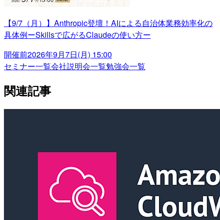
【9/7（月）】Anthropic登壇！AIによる自治体業務効率化の
具体例ーSkillsで広がるClaudeの使い方ー
開催前
2026年9月7日(月) 15:00
セミナー一覧
会社説明会一覧
勉強会一覧
関連記事