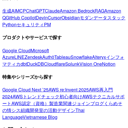
生成AI
MCP
ChatGPT
Claude
Amazon Bedrock
RAG
Amazon
Q
GitHub Copilot
Devin
Cursor
Obsidian
モダンデータスタック
Python
セキュリティ
PM
プロダクトやサービスで探す
Google Cloud
Microsoft
Azure
LINE
Zendesk
Auth0
Tableau
Snowflake
Alteryx
インフォ
マティカ
dbt
DuckDB
Cloudflare
Splunk
Vision One
Notion
特集やシリーズから探す
Google Cloud Next ’25
AWS re:Invent 2025
AWS再入門
2024
AWSトレンドチェック
初心者向け
AWSテクニカルサポ
ート
AWS認定（資格）
製造業関連
ジョインブログ
くらめそ
の情シス
組織開発室の活動
デザイン
Thai
Language
Vietnamese Blog