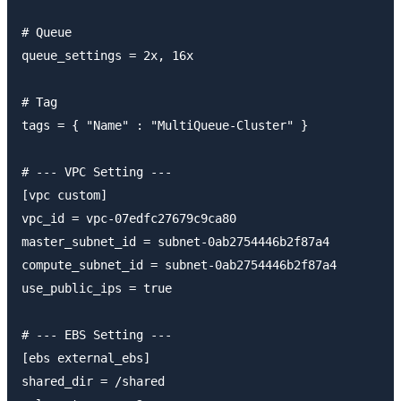
# Queue

queue_settings = 2x, 16x

# Tag

tags = { "Name" : "MultiQueue-Cluster" }

# --- VPC Setting ---

[vpc custom]

vpc_id = vpc-07edfc27679c9ca80

master_subnet_id = subnet-0ab2754446b2f87a4

compute_subnet_id = subnet-0ab2754446b2f87a4

use_public_ips = true

# --- EBS Setting ---

[ebs external_ebs]

shared_dir = /shared
