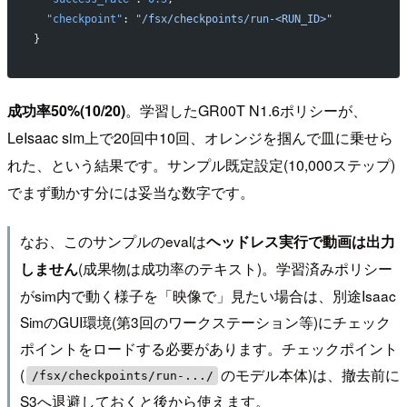
  "checkpoint"
: 
"/fsx/checkpoints/run-<RUN_ID>"
}
成功率50%(10/20)
。学習したGR00T N1.6ポリシーが、
LeIsaac sim上で20回中10回、オレンジを掴んで皿に乗せら
れた、という結果です。サンプル既定設定(10,000ステップ)
でまず動かす分には妥当な数字です。
なお、このサンプルのevalは
ヘッドレス実行で動画は出力
(成果物は成功率のテキスト)。学習済みポリシー
しません
がsim内で動く様子を「映像で」見たい場合は、別途Isaac
SimのGUI環境(第3回のワークステーション等)にチェック
ポイントをロードする必要があります。チェックポイント
(
のモデル本体)は、撤去前に
/fsx/checkpoints/run-.../
S3へ退避しておくと後から使えます。