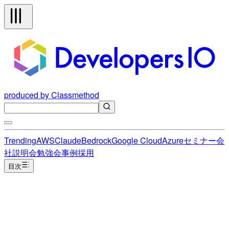
produced by Classmethod
Trending
AWS
Claude
Bedrock
Google Cloud
Azure
セミナー
会
社説明会
勉強会
事例
採用
目次