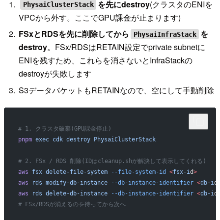
を先にdestroy
(クラスタのENIを
PhysaiClusterStack
VPCから外す。ここでGPU課金が止まります)
FSxとRDSを先に削除してから
を
PhysaiInfraStack
destroy
。FSx/RDSはRETAIN設定でprivate subnetに
ENIを残すため、これらを消さないとInfraStackの
destroyが失敗します
S3データバケットもRETAINなので、空にして手動削除
# 1. クラスタ破棄(GPU課金停止)
pnpm
 exec
 cdk
 destroy
 PhysaiClusterStack
# 2. FSx / RDS 削除(IDはcleanup.shが解決して表示してくれる)
aws
 fsx
 delete-file-system
 --file-system-id
 <
fsx-i
d
>
aws
 rds
 modify-db-instance
 --db-instance-identifier
 <
db-i
d
aws
 rds
 delete-db-instance
 --db-instance-identifier
 <
db-i
d
# FSx/RDSが消えるのを待ってから次へ