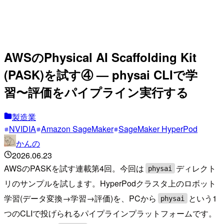
AWSのPhysical AI Scaffolding Kit
(PASK)を試す④ — physai CLIで学
習〜評価をパイプライン実行する
製造業
NVIDIA
Amazon SageMaker
SageMaker HyperPod
かんの
2026.06.23
AWSのPASKを試す連載第4回。今回は
ディレクト
physai
リのサンプルを試します。HyperPodクラスタ上のロボット
学習(データ変換→学習→評価)を、PCから
という1
physai
つのCLIで投げられるパイプラインプラットフォームです。