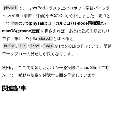
で、HyperPodクラスタ上のロボット学習パイプラ
physai
イン(変換→学習→評価)をPCのCLIから回しました。要点と
して冒頭の3つ(
physaiはローカルCLI / ts-node同梱漏れ /
macOSはrsync更新
)を押さえれば、あとは公式手順どおり
です。第2回の手動
と比べると、
sbatch
/
/
/
が1つのCLIに揃っていて、学習
build
run
list
logs
ワークフローの見通しが良くなります。
次回は、ここで学習したポリシーを実際にIsaac Sim上で動
かして、挙動を映像で確認する回を予定しています。
関連記事