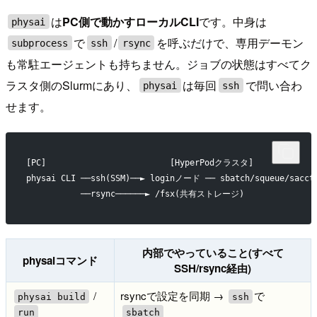
は
PC側で動かすローカルCLI
です。中身は
physai
で
/
を呼ぶだけで、専用デーモン
subprocess
ssh
rsync
も常駐エージェントも持ちません。ジョブの状態はすべてク
ラスタ側のSlurmにあり、
は毎回
で問い合わ
physai
ssh
せます。
[PC]                         [HyperPodクラスタ]
physai CLI ──ssh(SSM)──► loginノード ── sbatch/squeue/sacct
           ──rsync──────► /fsx(共有ストレージ)
内部でやっていること(すべて
physaiコマンド
SSH/rsync経由)
/
rsyncで設定を同期 →
で
physai build
ssh
run
sbatch