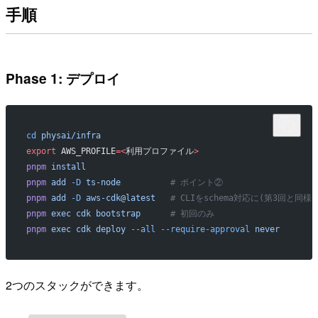
手順
Phase 1: デプロイ
cd
 physai/infra
export
 AWS_PROFILE
=<
利用プロファイル
>
pnpm
 install
pnpm
 add
 -D
 ts-node
          # ポイント②
pnpm
 add
 -D
 aws-cdk@latest
   # CLIをschema対応に(第3回と同様)
pnpm
 exec
 cdk
 bootstrap
      # 初回のみ
pnpm
 exec
 cdk
 deploy
 --all
 --require-approval
 never
2つのスタックができます。