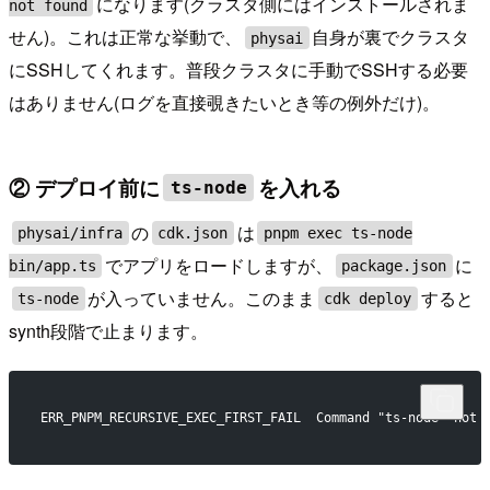
になります(クラスタ側にはインストールされま
not found
せん)。これは正常な挙動で、
自身が裏でクラスタ
physai
にSSHしてくれます。普段クラスタに手動でSSHする必要
はありません(ログを直接覗きたいとき等の例外だけ)。
② デプロイ前に
を入れる
ts-node
の
は
physai/infra
cdk.json
pnpm exec ts-node
でアプリをロードしますが、
に
bin/app.ts
package.json
が入っていません。このまま
すると
ts-node
cdk deploy
synth段階で止まります。
ERR_PNPM_RECURSIVE_EXEC_FIRST_FAIL  Command "ts-node" not 