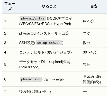
フェー
やること
目安
ズ
をCDKデプロイ
physai/infra
1
約25分
(VPC/S3/FSx/RDS + HyperPod)
2
physai CLIインストール + 設定
すぐ
3
SSH設定(
)
数分
setup-ssh.sh
4
コンテナビルド×3(Slurmジョブ)
30〜40分
データセットDL → upload(公開
5
数分
PickOrange)
学習約1.5h +
6
(train → eval)
physai run
評価約45分
7
後片付け(課金停止)
—