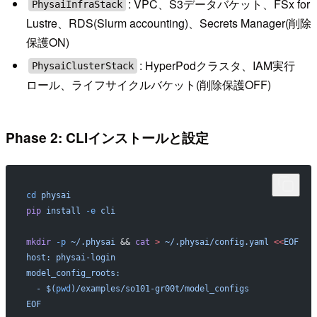
: VPC、S3データバケット、FSx for
PhysaiInfraStack
Lustre、RDS(Slurm accounting)、Secrets Manager(削除
保護ON)
: HyperPodクラスタ、IAM実行
PhysaiClusterStack
ロール、ライフサイクルバケット(削除保護OFF)
Phase 2: CLIインストールと設定
cd
 physai
pip
 install
 -e
 cli
mkdir
 -p
 ~/.physai
 && 
cat
 >
 ~/.physai/config.yaml
 <<
EOF
host: physai-login
model_config_roots:
  - $(
pwd
)/examples/so101-gr00t/model_configs
EOF