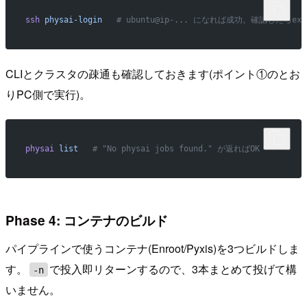
ssh
 physai-login
   # ubuntu@ip-... になれば成功。確認したらex
CLIとクラスタの疎通も確認しておきます(ポイント①のとお
りPC側で実行)。
physai
 list
   # "No physai jobs found." が返ればOK
Phase 4: コンテナのビルド
パイプラインで使うコンテナ(Enroot/Pyxis)を3つビルドしま
す。
で投入即リターンするので、3本まとめて投げて構
-n
いません。