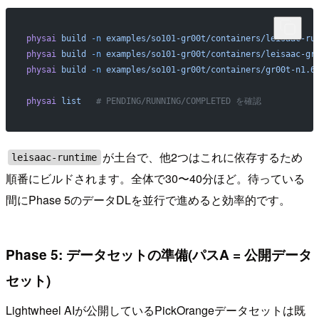
physai
 build
 -n
 examples/so101-gr00t/containers/leisaac-ru
physai
 build
 -n
 examples/so101-gr00t/containers/leisaac-gr
physai
 build
 -n
 examples/so101-gr00t/containers/gr00t-n1.6
physai
 list
   # PENDING/RUNNING/COMPLETED を確認
が土台で、他2つはこれに依存するため
leisaac-runtime
順番にビルドされます。全体で30〜40分ほど。待っている
間にPhase 5のデータDLを並行で進めると効率的です。
Phase 5: データセットの準備(パスA = 公開データ
セット)
Lightwheel AIが公開しているPickOrangeデータセットは既