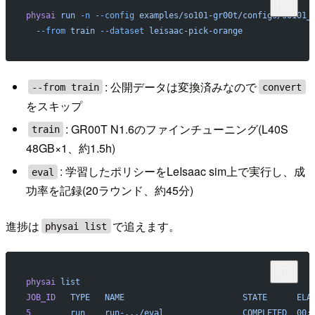
physai
 run
 -n
 --config
 examples/so101-gr00t/configs/so101_
  --from
 train
 --dataset
 leisaac-pick-orange
: 公開データは変換済みなので
--from train
convert
をスキップ
: GR00T N1.6のファインチューニング(L40S
train
48GB×1、約1.5h)
: 学習したポリシーをLeIsaac sim上で実行し、成
eval
功率を記録(20ラウンド、約45分)
進捗は
で追えます。
physai list
physai
 list
JOB_ID
   TYPE
   NAME
                        STATE
      ELA
5
        run
    run-.../eval
                COMPLETED
  00: