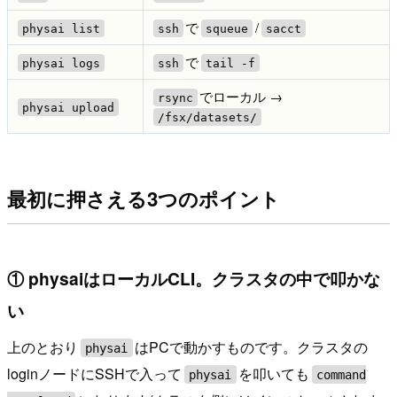
で
/
physai list
ssh
squeue
sacct
で
physai logs
ssh
tail -f
でローカル →
rsync
physai upload
/fsx/datasets/
最初に押さえる3つのポイント
① physaiはローカルCLI。クラスタの中で叩かな
い
上のとおり
はPCで動かすものです。クラスタの
physai
loginノードにSSHで入って
を叩いても
physai
command