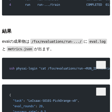
4
        run
    run-.../train
               COMPLETED
  01:
結果
evalの成果物は
に
/fsx/evaluations/run-.../
eval.log
と
が出ます。
metrics.json
ssh
 physai-login
 "cat /fsx/evaluations/run-<RUN_ID>/metric
{
  "task"
: 
"LeIsaac-SO101-PickOrange-v0"
,
  "eval_rounds"
: 
20
,
  "success_rate"
: 
0.5
,