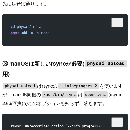
先に足せば通ります。
cd
 physai/infra
pnpm
 add
 -D
 ts-node
③ macOSは新しいrsyncが必要(
physai upload
用)
はrsyncの
を使います
physai upload
--info=progress2
が、macOS同梱の
は
(rsync
/usr/bin/rsync
openrsync
2.6.9互換)でこのオプションを知らず、落ちます。
rsync: unrecognized option `--info=progress2'