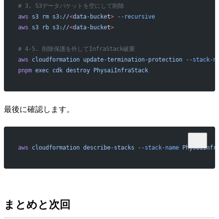
# 3. S3データバケットを空にして削除
aws
 s3
 rm
 s3://
<
data-bucke
t
>
 --recursive
aws
 s3
 rb
 s3://
<
data-bucke
t
>
# 4-5. 削除保護を外してInfraStack破棄
aws
 cloudformation
 update-termination-protection
 --stack-n
pnpm
 exec
 cdk
 destroy
 PhysaiInfraStack
最後に確認します。
aws
 cloudformation
 describe-stacks
 --stack-name
 PhysaiInfr
まとめと次回