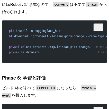
にLeRobot v2.1形式なので、
は不要で
から
convert
train
始められます。
pip
 install
 -U
 huggingface_hub
hf
 download
 LightwheelAI/leisaac-pick-orange
 --repo-type
 d
physai
 upload
 datasets
 /tmp/leisaac-pick-orange/
   # ポイン
physai
 ls
 datasets
                                  # le
Phase 6: 学習と評価
ビルド3本がすべて
になったら、
COMPLETED
train →
を投入します。
eval