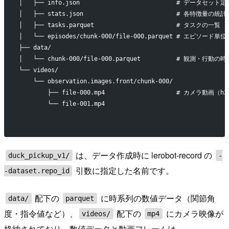
│   ├── info.json                           # データセット定
│   ├── stats.json                          # 各特徴量の統
│   ├── tasks.parquet                       # タスクの一覧
│   └── episodes/chunk-000/file-000.parquet # エピソード単
├── data/
│   └── chunk-000/file-000.parquet          # 観測・行動
└── videos/
    └── observation.images.front/chunk-000/
        ├── file-000.mp4                    # カメラ動画（h2
        └── file-001.mp4
は、データ作成時に lerobot-record の
duck_pickup_v1/
-
引数に指定した名前です。
-dataset.repo_id
配下の
に時系列の数値データ（関節角
data/
parquet
度・指令値など）、
配下の
にカメラ映像が
videos/
mp4
格納されており、数値データと動画フレームは