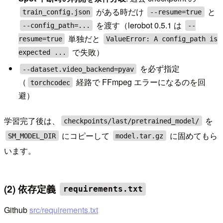
がある時だけ
と
train_config.json
--resume=true
を渡す（lerobot 0.5.1 は
--config_path=...
--
単独だと
resume=true
ValueError: A config_path is
で失敗）
expected ...
を必ず指定
--dataset.video_backend=pyav
（
経路で FFmpeg エラーになるのを回
torchcodec
避）
学習完了後は、
を
checkpoints/last/pretrained_model/
にコピーして
に固めてもら
SM_MODEL_DIR
model.tar.gz
います。
(2) 依存定義
requirements.txt
Github
src/requirements.txt