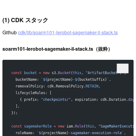
(1) CDK スタック
Github
cdk/lib/soarm101-lerobot-sagemaker-il-stack.ts
soarm101-lerobot-sagemaker-il-stack.ts（抜粋）
const
 bucket
 =
 new
 s3.
Bucket
(
this
, 
"ArtifactBucket"
, {
  bucketName: 
`${
projectName
}-${
bucketSuffix
}`
,
  removalPolicy: cdk.RemovalPolicy.
RETAIN
,
  lifecycleRules: [
    { prefix: 
"checkpoints/"
, expiration: cdk.Duration.
day
  ],
});
const
 sagemakerRole
 =
 new
 iam.
Role
(
this
, 
"SageMakerExecuti
  roleName: 
`${
projectName
}-sagemaker-execution-role`
,