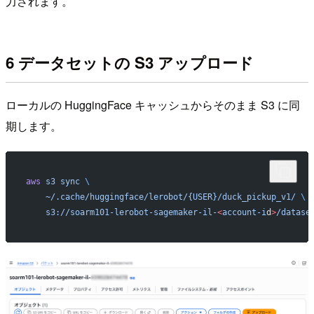
力されます。
6 データセットの S3 アップロード
ローカルの HuggingFace キャッシュからそのまま S3 に同
期します。
aws
 s3
 sync
 \
    ~/.cache/huggingface/lerobot/{USER}/duck_pickup_v1/
 \
    s3://soarm101-lerobot-sagemaker-il-
<
account-i
d
>
/datase