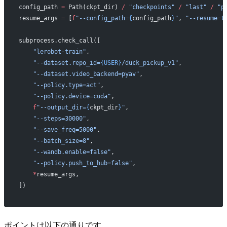
config_path 
=
 Path(ckpt_dir) 
/
 "checkpoints"
 /
 "last"
 /
 "p
resume_args 
=
 [
f
"--config_path=
{
config_path
}
"
, 
"--resume=t
subprocess.check_call([
    "lerobot-train"
,
    "--dataset.repo_id=
{USER}
/duck_pickup_v1"
,
    "--dataset.video_backend=pyav"
,
    "--policy.type=act"
,
    "--policy.device=cuda"
,
    f
"--output_dir=
{
ckpt_dir
}
"
,
    "--steps=30000"
,
    "--save_freq=5000"
,
    "--batch_size=8"
,
    "--wandb.enable=false"
,
    "--policy.push_to_hub=false"
,
    *
resume_args,
])
ポイントは以下の通りです。