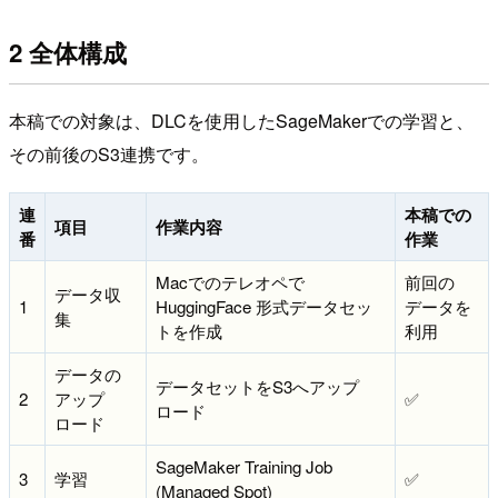
2 全体構成
本稿での対象は、DLCを使用したSageMakerでの学習と、
その前後のS3連携です。
連
本稿での
項目
作業内容
番
作業
Macでのテレオペで
前回の
データ収
1
HuggingFace 形式データセッ
データを
集
トを作成
利用
データの
データセットをS3へアップ
2
アップ
✅️
ロード
ロード
SageMaker Training Job
3
学習
✅️
(Managed Spot)