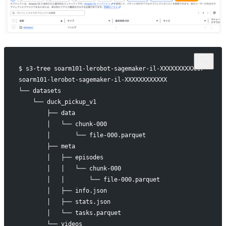
$ s3-tree soarm101-lerobot-sagemaker-il-XXXXXXXXXXXX
soarm101-lerobot-sagemaker-il-XXXXXXXXXXXX
└── datasets
    └── duck_pickup_v1
        ├── data
        │   └── chunk-000
        │       └── file-000.parquet
        ├── meta
        │   ├── episodes
        │   │   └── chunk-000
        │   │       └── file-000.parquet
        │   ├── info.json
        │   ├── stats.json
        │   └── tasks.parquet
        └── videos