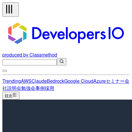
produced by Classmethod
Trending
AWS
Claude
Bedrock
Google Cloud
Azure
セミナー
会
社説明会
勉強会
事例
採用
目次