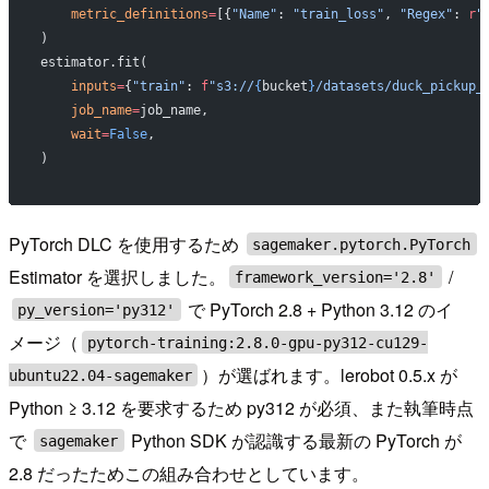
    metric_definitions
=
[{
"Name"
: 
"train_loss"
, 
"Regex"
: 
r
"
)
estimator.fit(
    inputs
=
{
"train"
: 
f
"s3://
{
bucket
}
/datasets/duck_pickup_
    job_name
=
job_name,
    wait
=
False
,
)
PyTorch DLC を使用するため
sagemaker.pytorch.PyTorch
Estimator を選択しました。
/
framework_version='2.8'
で PyTorch 2.8 + Python 3.12 のイ
py_version='py312'
メージ（
pytorch-training:2.8.0-gpu-py312-cu129-
）が選ばれます。lerobot 0.5.x が
ubuntu22.04-sagemaker
Python ≥ 3.12 を要求するため py312 が必須、また執筆時点
で
Python SDK が認識する最新の PyTorch が
sagemaker
2.8 だったためこの組み合わせとしています。