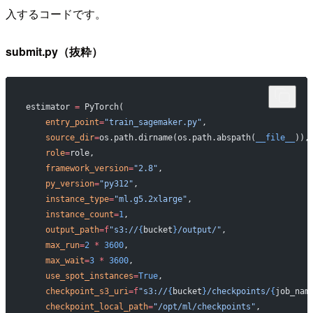
入するコードです。
submit.py（抜粋）
estimator 
=
 PyTorch(
    entry_point
=
"train_sagemaker.py"
,
    source_dir
=
os.path.dirname(os.path.abspath(
__file__
)),
    role
=
role,
    framework_version
=
"2.8"
,
    py_version
=
"py312"
,
    instance_type
=
"ml.g5.2xlarge"
,
    instance_count
=
1
,
    output_path
=
f
"s3://
{
bucket
}
/output/"
,
    max_run
=
2
 *
 3600
,
    max_wait
=
3
 *
 3600
,
    use_spot_instances
=
True
,
    checkpoint_s3_uri
=
f
"s3://
{
bucket
}
/checkpoints/
{
job_nam
    checkpoint_local_path
=
"/opt/ml/checkpoints"
,