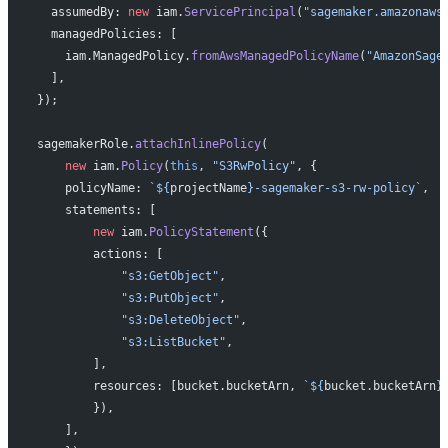
  assumedBy: 
new
 iam.
ServicePrincipal
(
"sagemaker.amazonaws
  managedPolicies: [
    iam.ManagedPolicy.
fromAwsManagedPolicyName
(
"AmazonSage
  ],
});
sagemakerRole.
attachInlinePolicy
(
    new
 iam.
Policy
(
this
, 
"S3RwPolicy"
, {
    policyName: 
`${
projectName
}-sagemaker-s3-rw-policy`
,
    statements: [
        new
 iam.
PolicyStatement
({
        actions: [
            "s3:GetObject"
,
            "s3:PutObject"
,
            "s3:DeleteObject"
,
            "s3:ListBucket"
,
        ],
        resources: [bucket.bucketArn, 
`${
bucket
.
bucketArn
}
        }),
    ],