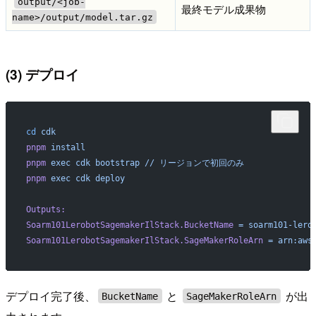
output/<job-
最終モデル成果物
name>/output/model.tar.gz
(3) デプロイ
cd
 cdk
pnpm
 install
pnpm
 exec
 cdk
 bootstrap
 //
 リージョンで初回のみ
pnpm
 exec
 cdk
 deploy
Outputs:
Soarm101LerobotSagemakerIlStack.BucketName
 =
 soarm101-lero
Soarm101LerobotSagemakerIlStack.SageMakerRoleArn
 =
 arn:aws
デプロイ完了後、
と
が出
BucketName
SageMakerRoleArn