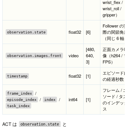
wrist_flex /
wrist_roll /
gripper）
Follower の
float32
[6]
際の関節角
observation.state
（同じ 6 軸
[480,
正面カメラ
video
640,
像（h264 / 1
observation.images.front
3]
FPS）
エピソード
float32
[1]
timestamp
の経過秒数
フレーム / 
/
frame_index
ソード / タ
/
/
int64
[1]
episode_index
index
のインデッ
task_index
ス
ACT は
と
observation.state