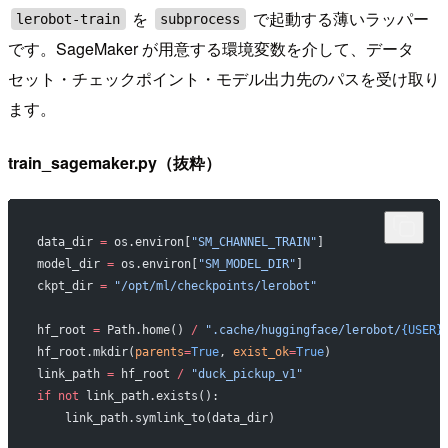
を
で起動する薄いラッパー
lerobot-train
subprocess
です。SageMaker が用意する環境変数を介して、データ
セット・チェックポイント・モデル出力先のパスを受け取り
ます。
train_sagemaker.py（抜粋）
data_dir 
=
 os.environ[
"SM_CHANNEL_TRAIN"
]
model_dir 
=
 os.environ[
"SM_MODEL_DIR"
]
ckpt_dir 
=
 "/opt/ml/checkpoints/lerobot"
hf_root 
=
 Path.home() 
/
 ".cache/huggingface/lerobot/
{USER}
hf_root.mkdir(
parents
=
True
, 
exist_ok
=
True
)
link_path 
=
 hf_root 
/
 "duck_pickup_v1"
if
 not
 link_path.exists():
    link_path.symlink_to(data_dir)