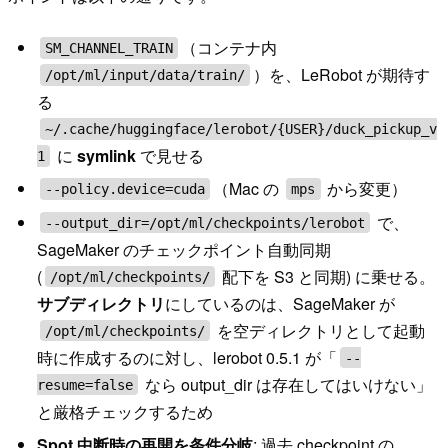
（コンテナ内
SM_CHANNEL_TRAIN
）を、LeRobot が期待す
/opt/ml/input/data/train/
る
~/.cache/huggingface/lerobot/{USER}/duck_pickup_v
に
symlink
で見せる
1
（Mac の
から変更）
--policy.device=cuda
mps
で、
--output_dir=/opt/ml/checkpoints/lerobot
SageMaker のチェックポイント自動同期
(
配下を S3 と同期) に乗せる。
/opt/ml/checkpoints/
サブディレクトリ
にしているのは、SageMaker が
を空ディレクトリとして起動
/opt/ml/checkpoints/
時に作成するのに対し、lerobot 0.5.1 が「
--
なら output_dir は存在してはいけない」
resume=false
と厳格チェックするため
Spot 中断時の再開を条件分岐
: 過去 checkpoint の