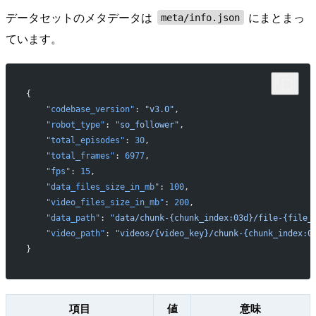
データセットのメタデータは
にまとまっ
meta/info.json
ています。
{
    "codebase_version"
: 
"v3.0"
,
    "robot_type"
: 
"so_follower"
,
    "total_episodes"
: 
30
,
    "total_frames"
: 
6977
,
    "fps"
: 
15
,
    "data_files_size_in_mb"
: 
100
,
    "video_files_size_in_mb"
: 
200
,
    "data_path"
: 
"data/chunk-{chunk_index:03d}/file-{file_
    "video_path"
: 
"videos/{video_key}/chunk-{chunk_index:0
}
項目
値
意味