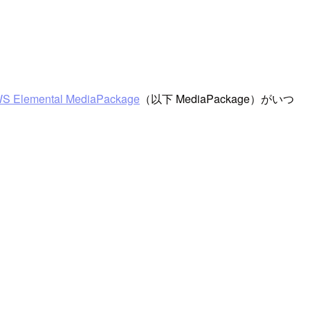
S Elemental MediaPackage
（以下 MediaPackage）がいつ