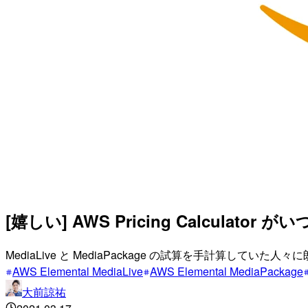
[嬉しい] AWS Pricing Calculato
MediaLive と MediaPackage の試算を手計算していた人々
AWS Elemental MediaLive
AWS Elemental MediaPackage
大前諒祐