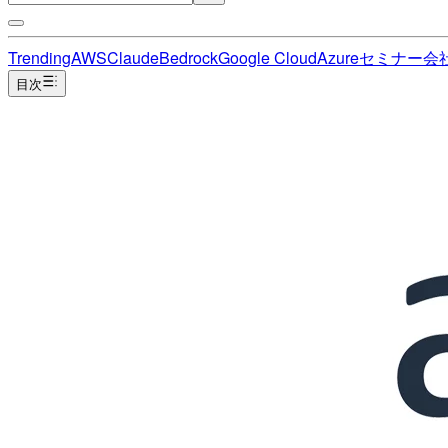
Trending
AWS
Claude
Bedrock
Google Cloud
Azure
セミナー
会
目次