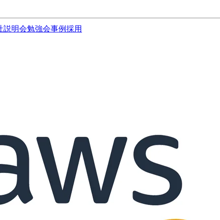
社説明会
勉強会
事例
採用