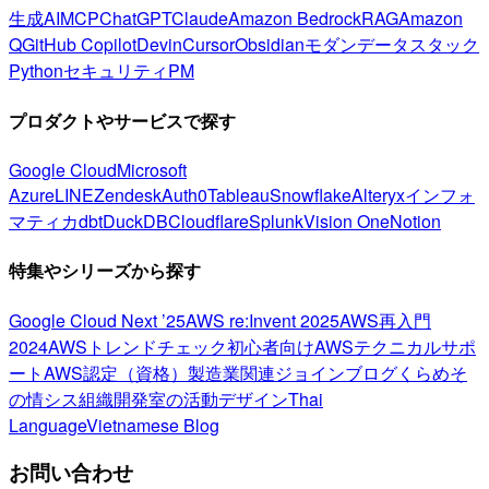
生成AI
MCP
ChatGPT
Claude
Amazon Bedrock
RAG
Amazon
Q
GitHub Copilot
Devin
Cursor
Obsidian
モダンデータスタック
Python
セキュリティ
PM
プロダクトやサービスで探す
Google Cloud
Microsoft
Azure
LINE
Zendesk
Auth0
Tableau
Snowflake
Alteryx
インフォ
マティカ
dbt
DuckDB
Cloudflare
Splunk
Vision One
Notion
特集やシリーズから探す
Google Cloud Next ’25
AWS re:Invent 2025
AWS再入門
2024
AWSトレンドチェック
初心者向け
AWSテクニカルサポ
ート
AWS認定（資格）
製造業関連
ジョインブログ
くらめそ
の情シス
組織開発室の活動
デザイン
Thai
Language
Vietnamese Blog
お問い合わせ