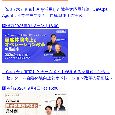
【9/3（木）東京】AIを活用した障害対応最前線 | DevOps
Agentライブデモで学ぶ、自律型運用の実践
開催前
2026年9月3日(木) 16:00
【9/4（金）東京】AIチームメイトが変える次世代コンタク
トセンター～顧客体験向上とオペレーション改革の最前線～
開催前
2026年9月4日(金) 15:00