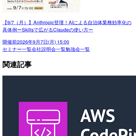
【9/7（月）】Anthropic登壇！AIによる自治体業務効率化の
具体例ーSkillsで広がるClaudeの使い方ー
開催前
2026年9月7日(月) 15:00
セミナー一覧
会社説明会一覧
勉強会一覧
関連記事