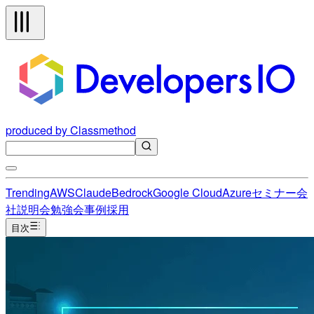
produced by Classmethod
Trending
AWS
Claude
Bedrock
Google Cloud
Azure
セミナー
会
社説明会
勉強会
事例
採用
目次