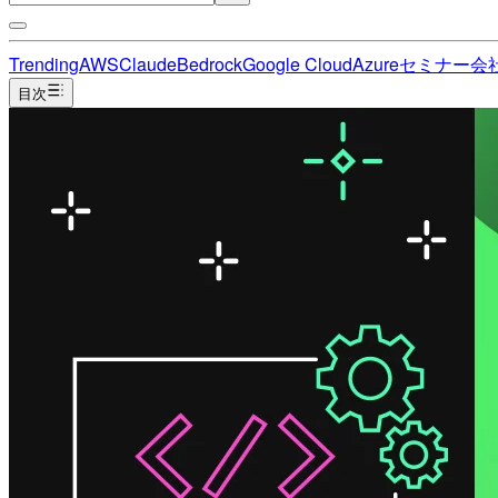
Trending
AWS
Claude
Bedrock
Google Cloud
Azure
セミナー
会
目次