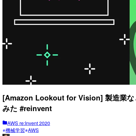
[Amazon Lookout for Vi
みた #reinvent
AWS re:Invent 2020
機械学習
AWS