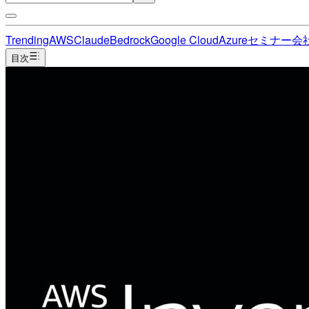
Trending
AWS
Claude
Bedrock
Google Cloud
Azure
セミナー
会
目次