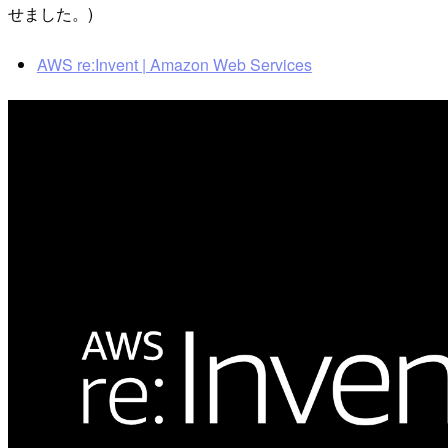
せました。)
AWS re:Invent | Amazon Web Services