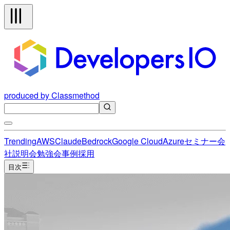
produced by Classmethod
Trending
AWS
Claude
Bedrock
Google Cloud
Azure
セミナー
会
社説明会
勉強会
事例
採用
目次