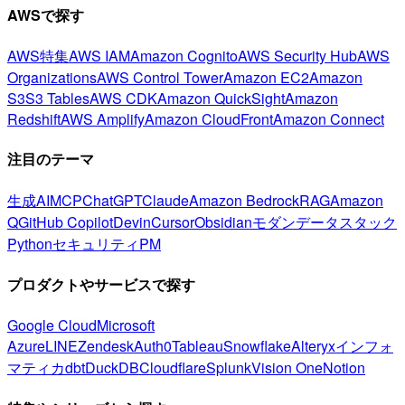
AWSで探す
AWS特集
AWS IAM
Amazon Cognito
AWS Security Hub
AWS
Organizations
AWS Control Tower
Amazon EC2
Amazon
S3
S3 Tables
AWS CDK
Amazon QuickSight
Amazon
Redshift
AWS Amplify
Amazon CloudFront
Amazon Connect
注目のテーマ
生成AI
MCP
ChatGPT
Claude
Amazon Bedrock
RAG
Amazon
Q
GitHub Copilot
Devin
Cursor
Obsidian
モダンデータスタック
Python
セキュリティ
PM
プロダクトやサービスで探す
Google Cloud
Microsoft
Azure
LINE
Zendesk
Auth0
Tableau
Snowflake
Alteryx
インフォ
マティカ
dbt
DuckDB
Cloudflare
Splunk
Vision One
Notion