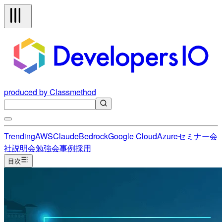
produced by Classmethod
Trending
AWS
Claude
Bedrock
Google Cloud
Azure
セミナー
会
社説明会
勉強会
事例
採用
目次