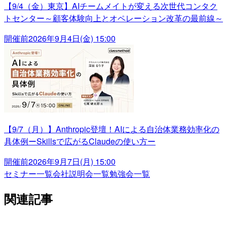
【9/4（金）東京】AIチームメイトが変える次世代コンタク
トセンター～顧客体験向上とオペレーション改革の最前線～
開催前
2026年9月4日(金) 15:00
【9/7（月）】Anthropic登壇！AIによる自治体業務効率化の
具体例ーSkillsで広がるClaudeの使い方ー
開催前
2026年9月7日(月) 15:00
セミナー一覧
会社説明会一覧
勉強会一覧
関連記事