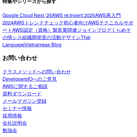
特集やシリーズから探す
Google Cloud Next ’25
AWS re:Invent 2025
AWS再入門
2024
AWSトレンドチェック
初心者向け
AWSテクニカルサポ
ート
AWS認定（資格）
製造業関連
ジョインブログ
くらめそ
の情シス
組織開発室の活動
デザイン
Thai
Language
Vietnamese Blog
お問い合わせ
クラスメソッドへの問い合わせ
DevelopersIOへのご意見
AWSに関するご相談
資料ダウンロード
メールマガジン登録
セミナー情報
採用情報
会社説明会
勉強会