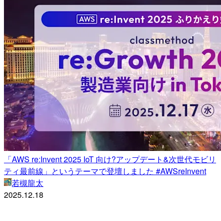
「AWS re:Invent 2025 IoT 向け?アップデート&次世代モビリ
ティ最前線」というテーマで登壇しました #AWSreInvent
若槻龍太
2025.12.18