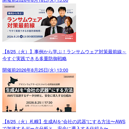
【8/25（火）】事例から学ぶ！ランサムウェア対策最前線～
今すぐ実践できる多重防御戦略
開催前
2026年8月25日(火) 13:00
【8/25（火）札幌】生成AIを“会社の武器”にする方法〜AWS
で加速するデータ分析と、安全に導入する仕組み〜