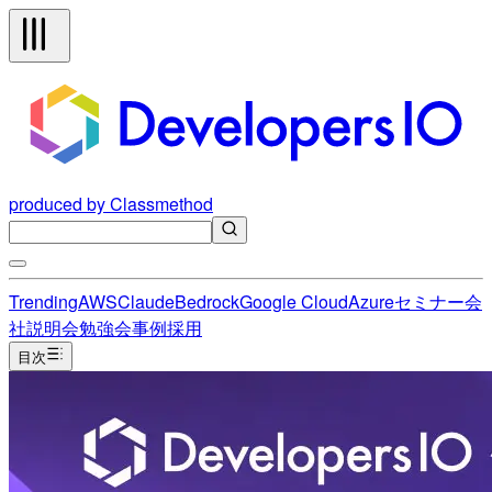
produced by Classmethod
Trending
AWS
Claude
Bedrock
Google Cloud
Azure
セミナー
会
社説明会
勉強会
事例
採用
目次