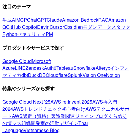
注目のテーマ
生成AI
MCP
ChatGPT
Claude
Amazon Bedrock
RAG
Amazon
Q
GitHub Copilot
Devin
Cursor
Obsidian
モダンデータスタック
Python
セキュリティ
PM
プロダクトやサービスで探す
Google Cloud
Microsoft
Azure
LINE
Zendesk
Auth0
Tableau
Snowflake
Alteryx
インフォ
マティカ
dbt
DuckDB
Cloudflare
Splunk
Vision One
Notion
特集やシリーズから探す
Google Cloud Next ’25
AWS re:Invent 2025
AWS再入門
2024
AWSトレンドチェック
初心者向け
AWSテクニカルサポ
ート
AWS認定（資格）
製造業関連
ジョインブログ
くらめそ
の情シス
組織開発室の活動
デザイン
Thai
Language
Vietnamese Blog