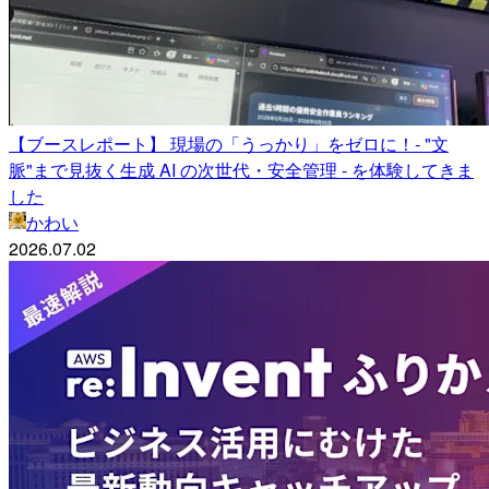
【ブースレポート】 現場の「うっかり」をゼロに！- "文
脈"まで見抜く生成 AI の次世代・安全管理 - を体験してきま
した
かわい
2026.07.02