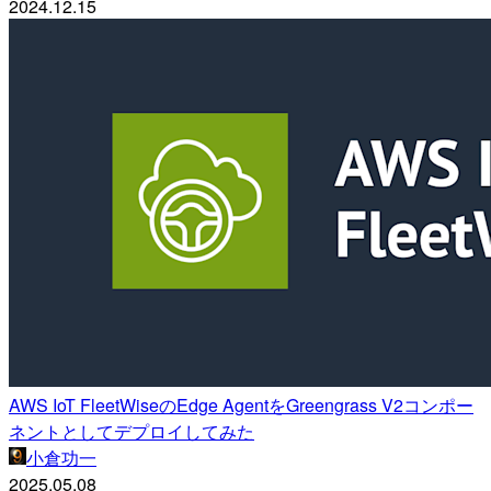
2024.12.15
AWS IoT FleetWiseのEdge AgentをGreengrass V2コンポー
ネントとしてデプロイしてみた
小倉功一
2025.05.08