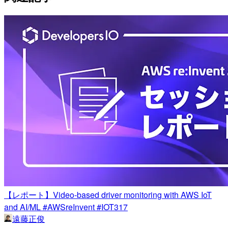
【レポート】Video-based driver monitoring with AWS IoT
and AI/ML #AWSreInvent #IOT317
遠藤正俊