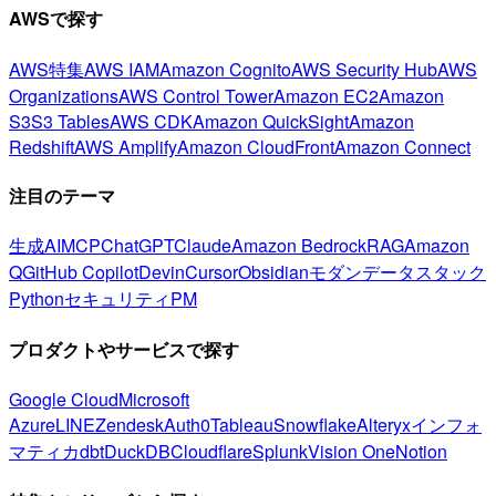
AWSで探す
AWS特集
AWS IAM
Amazon Cognito
AWS Security Hub
AWS
Organizations
AWS Control Tower
Amazon EC2
Amazon
S3
S3 Tables
AWS CDK
Amazon QuickSight
Amazon
Redshift
AWS Amplify
Amazon CloudFront
Amazon Connect
注目のテーマ
生成AI
MCP
ChatGPT
Claude
Amazon Bedrock
RAG
Amazon
Q
GitHub Copilot
Devin
Cursor
Obsidian
モダンデータスタック
Python
セキュリティ
PM
プロダクトやサービスで探す
Google Cloud
Microsoft
Azure
LINE
Zendesk
Auth0
Tableau
Snowflake
Alteryx
インフォ
マティカ
dbt
DuckDB
Cloudflare
Splunk
Vision One
Notion