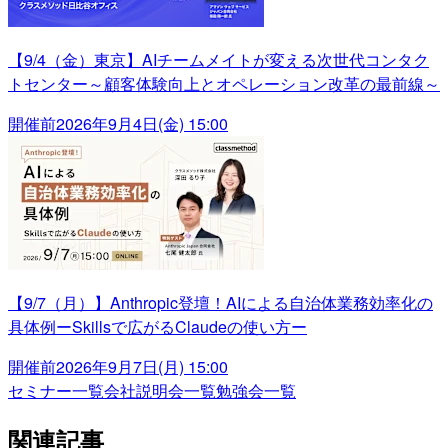
【9/4（金）東京】AIチームメイトが変える次世代コンタク
トセンター～顧客体験向上とオペレーション改革の最前線～
開催前
2026年9月4日(金) 15:00
【9/7（月）】Anthropic登壇！AIによる自治体業務効率化の
具体例ーSkillsで広がるClaudeの使い方ー
開催前
2026年9月7日(月) 15:00
セミナー一覧
会社説明会一覧
勉強会一覧
関連記事