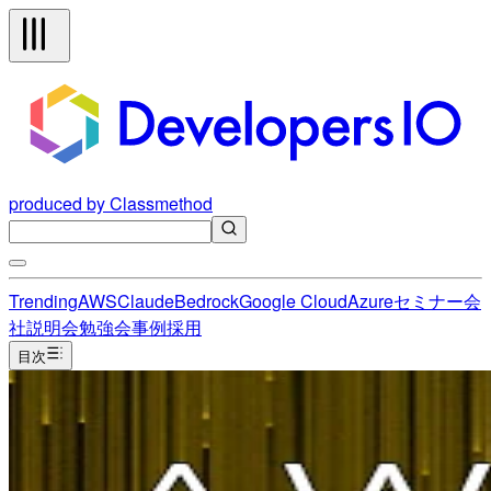
produced by Classmethod
Trending
AWS
Claude
Bedrock
Google Cloud
Azure
セミナー
会
社説明会
勉強会
事例
採用
目次