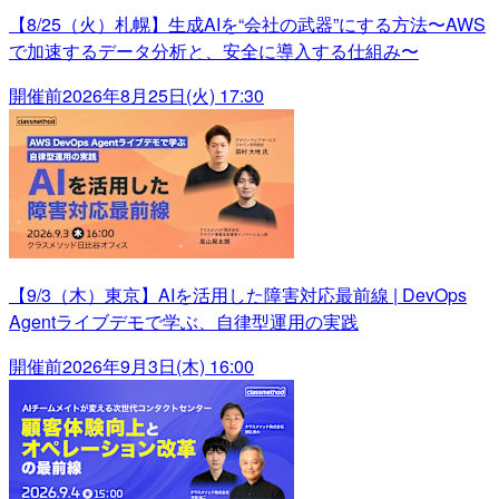
【8/25（火）札幌】生成AIを“会社の武器”にする方法〜AWS
で加速するデータ分析と、安全に導入する仕組み〜
開催前
2026年8月25日(火) 17:30
【9/3（木）東京】AIを活用した障害対応最前線 | DevOps
Agentライブデモで学ぶ、自律型運用の実践
開催前
2026年9月3日(木) 16:00