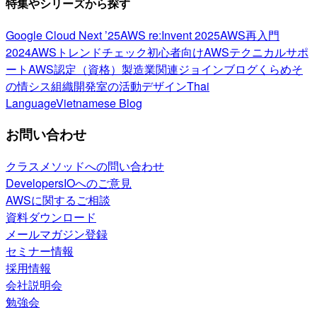
特集やシリーズから探す
Google Cloud Next ’25
AWS re:Invent 2025
AWS再入門
2024
AWSトレンドチェック
初心者向け
AWSテクニカルサポ
ート
AWS認定（資格）
製造業関連
ジョインブログ
くらめそ
の情シス
組織開発室の活動
デザイン
Thai
Language
Vietnamese Blog
お問い合わせ
クラスメソッドへの問い合わせ
DevelopersIOへのご意見
AWSに関するご相談
資料ダウンロード
メールマガジン登録
セミナー情報
採用情報
会社説明会
勉強会