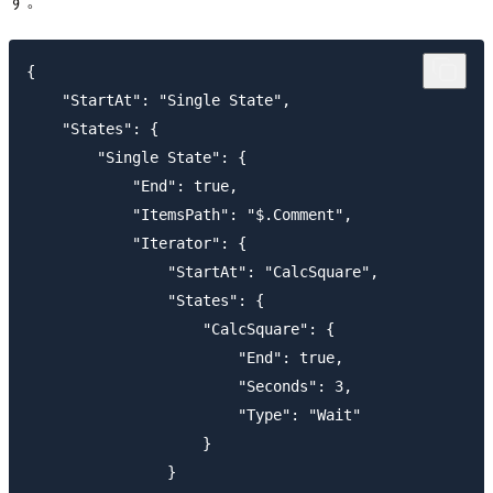
{

    "StartAt": "Single State",

    "States": {

        "Single State": {

            "End": true,

            "ItemsPath": "$.Comment",

            "Iterator": {

                "StartAt": "CalcSquare",

                "States": {

                    "CalcSquare": {

                        "End": true,

                        "Seconds": 3,

                        "Type": "Wait"

                    }

                }
