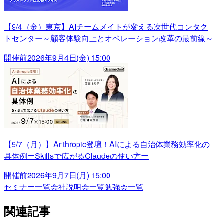
【9/4（金）東京】AIチームメイトが変える次世代コンタク
トセンター～顧客体験向上とオペレーション改革の最前線～
開催前
2026年9月4日(金) 15:00
【9/7（月）】Anthropic登壇！AIによる自治体業務効率化の
具体例ーSkillsで広がるClaudeの使い方ー
開催前
2026年9月7日(月) 15:00
セミナー一覧
会社説明会一覧
勉強会一覧
関連記事