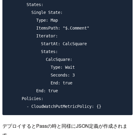
        States:

          Single State:

            Type: Map

            ItemsPath: "$.Comment"

            Iterator:

              StartAt: CalcSquare

              States:

                CalcSquare:

                  Type: Wait

                  Seconds: 3

                  End: true

            End: true

      Policies:

デプロイするとPassの時と同様にJSON定義が作成されま
す。