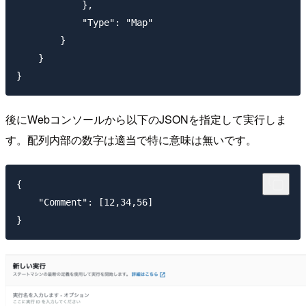
            },

            "Type": "Map"

        }

    }

後にWebコンソールから以下のJSONを指定して実行しま
す。配列内部の数字は適当で特に意味は無いです。
{

    "Comment": [12,34,56]
