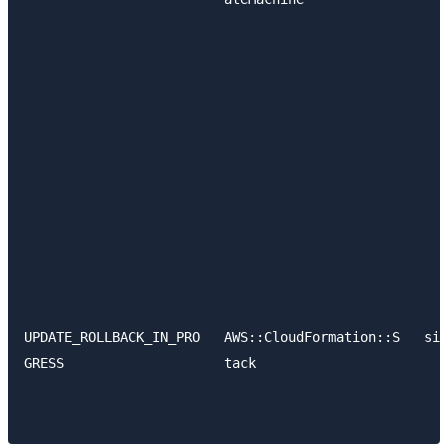
                                                     
                                                     
                                                     
                                                     
                                                     
                                                     
                                                     
                                                     
                                                     
                                                     
                                                     
                                                     
UPDATE_ROLLBACK_IN_PRO   AWS::CloudFormation::S   sim
GRESS                    tack                        
                                                     