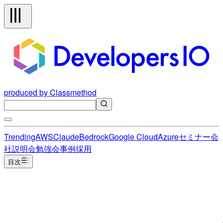
produced by Classmethod
Trending
AWS
Claude
Bedrock
Google Cloud
Azure
セミナー
会
社説明会
勉強会
事例
採用
目次