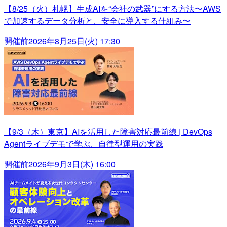
【8/25（火）札幌】生成AIを“会社の武器”にする方法〜AWS
で加速するデータ分析と、安全に導入する仕組み〜
開催前
2026年8月25日(火) 17:30
【9/3（木）東京】AIを活用した障害対応最前線 | DevOps
Agentライブデモで学ぶ、自律型運用の実践
開催前
2026年9月3日(木) 16:00