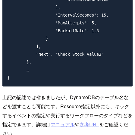
                    ],

                    "IntervalSeconds": 15,

                    "MaxAttempts": 5,

                    "BackoffRate": 1.5

                }

            ],

            "Next": "Check Stock Value2"

        },

        …

上記の記述では省きましたが、DynamoDBのテーブル名な
どを渡すことも可能です。Resource指定以外にも、キック
するイベントの指定や実行するワークフローのタイプなどを
指定できます。詳細は
マニュアル
や
参考URL
をご確認くだ
さい。