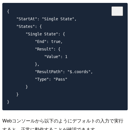
{

    "StartAt": "Single State",

    "States": {

        "Single State": {

            "End": true,

            "Result": {

                "Value": 1

            },

            "ResultPath": "$.coords",

            "Type": "Pass"

        }

    }

Webコンソールから以下のようにデフォルトの入力で実行
すると、正常に動作することが確認できます。