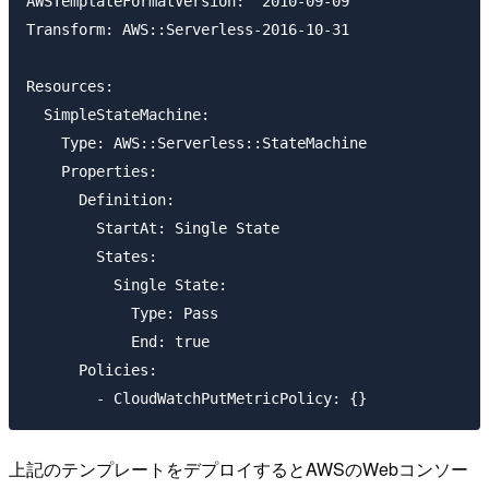
AWSTemplateFormatVersion: '2010-09-09'

Transform: AWS::Serverless-2016-10-31

Resources:

  SimpleStateMachine:

    Type: AWS::Serverless::StateMachine

    Properties:

      Definition:

        StartAt: Single State

        States:

          Single State:

            Type: Pass

            End: true

      Policies:

上記のテンプレートをデプロイするとAWSのWebコンソー