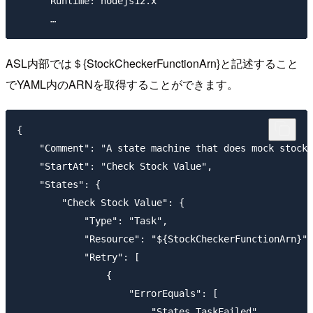
      Runtime: nodejs12.x

ASL内部では＄{StockCheckerFunctionArn}と記述すること
でYAML内のARNを取得することができます。
{

    "Comment": "A state machine that does mock stock 
    "StartAt": "Check Stock Value",

    "States": {

        "Check Stock Value": {

            "Type": "Task",

            "Resource": "${StockCheckerFunctionArn}",

            "Retry": [

                {

                    "ErrorEquals": [

                        "States.TaskFailed"
