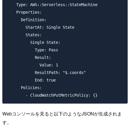
    Type: AWS::Serverless::StateMachine

    Properties:

      Definition:

        StartAt: Single State

        States:

          Single State:

            Type: Pass

            Result:

              Value: 1

            ResultPath: "$.coords"

            End: true

      Policies:

Webコンソールを見ると以下のようなJSONが生成されま
す。