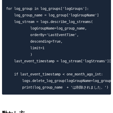
for log_group in log_groups['logGroups']:

    log_group_name = log_group['logGroupName']

    log_stream = logs.describe_log_streams(

            logGroupName=log_group_name,

            orderBy='LastEventTime',

            descending=True,

            limit=1

            )

    last_event_timestamp = log_stream['logStreams'][0
    if last_event_timestamp < one_month_ago_int:

        logs.delete_log_group(logGroupName=log_group_
動かし方