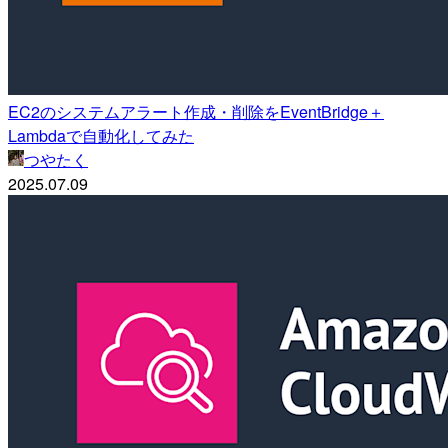
EC2のシステムアラート作成・削除をEventBridge＋
Lambdaで自動化してみた
つやたく
2025.07.09