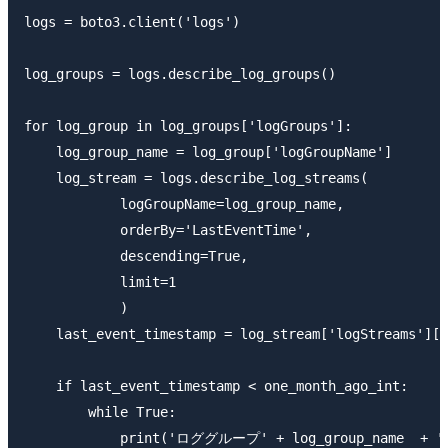
logs = boto3.client('logs')

log_groups = logs.describe_log_groups()

for log_group in log_groups['logGroups']:

    log_group_name = log_group['logGroupName']

    log_stream = logs.describe_log_streams(

            logGroupName=log_group_name,

            orderBy='LastEventTime',

            descending=True,

            limit=1

            )

    last_event_timestamp = log_stream['logStreams'][0
    if last_event_timestamp < one_month_ago_int:

        while True:

            print('ロググループ' + log_group_name  +