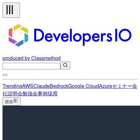
produced by Classmethod
Trending
AWS
Claude
Bedrock
Google Cloud
Azure
セミナー
会
社説明会
勉強会
事例
採用
目次