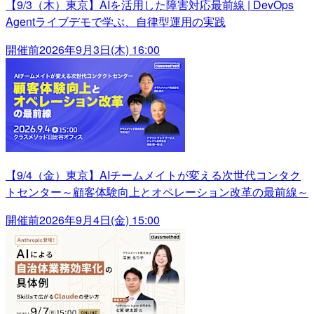
【9/3（木）東京】AIを活用した障害対応最前線 | DevOps
Agentライブデモで学ぶ、自律型運用の実践
開催前
2026年9月3日(木) 16:00
【9/4（金）東京】AIチームメイトが変える次世代コンタク
トセンター～顧客体験向上とオペレーション改革の最前線～
開催前
2026年9月4日(金) 15:00