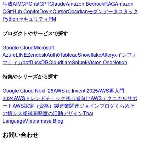
生成AI
MCP
ChatGPT
Claude
Amazon Bedrock
RAG
Amazon
Q
GitHub Copilot
Devin
Cursor
Obsidian
モダンデータスタック
Python
セキュリティ
PM
プロダクトやサービスで探す
Google Cloud
Microsoft
Azure
LINE
Zendesk
Auth0
Tableau
Snowflake
Alteryx
インフォ
マティカ
dbt
DuckDB
Cloudflare
Splunk
Vision One
Notion
特集やシリーズから探す
Google Cloud Next ’25
AWS re:Invent 2025
AWS再入門
2024
AWSトレンドチェック
初心者向け
AWSテクニカルサポ
ート
AWS認定（資格）
製造業関連
ジョインブログ
くらめそ
の情シス
組織開発室の活動
デザイン
Thai
Language
Vietnamese Blog
お問い合わせ