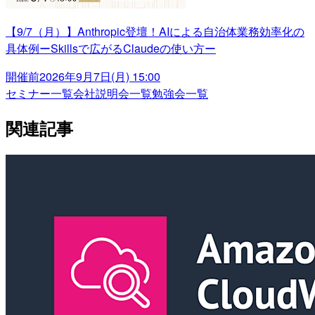
【9/7（月）】Anthropic登壇！AIによる自治体業務効率化の
具体例ーSkillsで広がるClaudeの使い方ー
開催前
2026年9月7日(月) 15:00
セミナー一覧
会社説明会一覧
勉強会一覧
関連記事