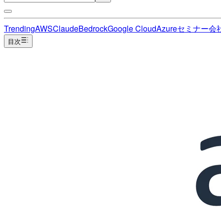
Trending
AWS
Claude
Bedrock
Google Cloud
Azure
セミナー
会
目次