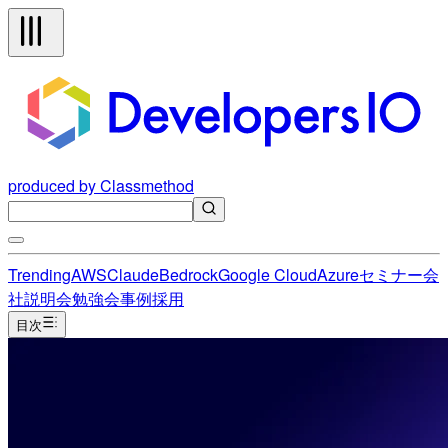
produced by Classmethod
Trending
AWS
Claude
Bedrock
Google Cloud
Azure
セミナー
会
社説明会
勉強会
事例
採用
目次