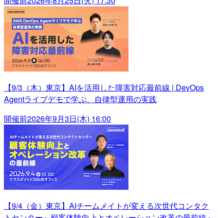
開催前
2026年8月25日(火) 17:30
【9/3（木）東京】AIを活用した障害対応最前線 | DevOps
Agentライブデモで学ぶ、自律型運用の実践
開催前
2026年9月3日(木) 16:00
【9/4（金）東京】AIチームメイトが変える次世代コンタク
トセンター～顧客体験向上とオペレーション改革の最前線～