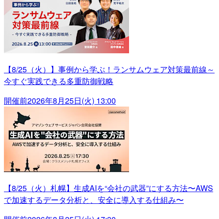
【8/25（火）】事例から学ぶ！ランサムウェア対策最前線～
今すぐ実践できる多重防御戦略
開催前
2026年8月25日(火) 13:00
【8/25（火）札幌】生成AIを“会社の武器”にする方法〜AWS
で加速するデータ分析と、安全に導入する仕組み〜