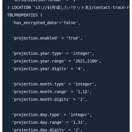
) LOCATION 's3://${作成したバケット名}/contact-trace-rec
TBLPROPERTIES (

  'has_encrypted_data'='false',

  'projection.enabled' = 'true',

  'projection.year.type' = 'integer',

  'projection.year.range' = '2021,2100',

  'projection.year.digits' = '4',

  'projection.month.type' = 'integer',

  'projection.month.range' = '1,12',

  'projection.month.digits' = '2',

  'projection.day.type' = 'integer',

  'projection.day.range' = '1,31',

  'projection.day.digits' = '2',
