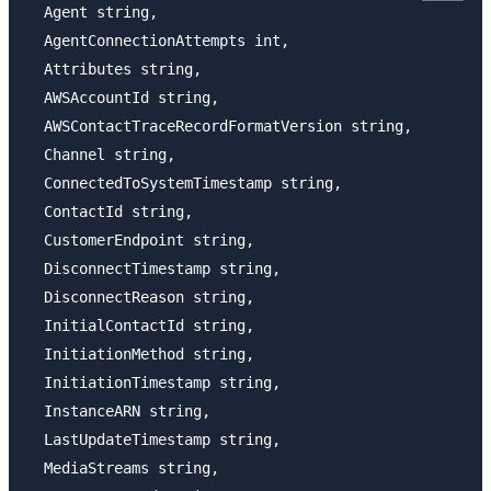
  Agent string,

  AgentConnectionAttempts int,

  Attributes string,

  AWSAccountId string,

  AWSContactTraceRecordFormatVersion string,

  Channel string,

  ConnectedToSystemTimestamp string,

  ContactId string,

  CustomerEndpoint string,

  DisconnectTimestamp string,

  DisconnectReason string,

  InitialContactId string,

  InitiationMethod string,

  InitiationTimestamp string,

  InstanceARN string,

  LastUpdateTimestamp string,

  MediaStreams string,
