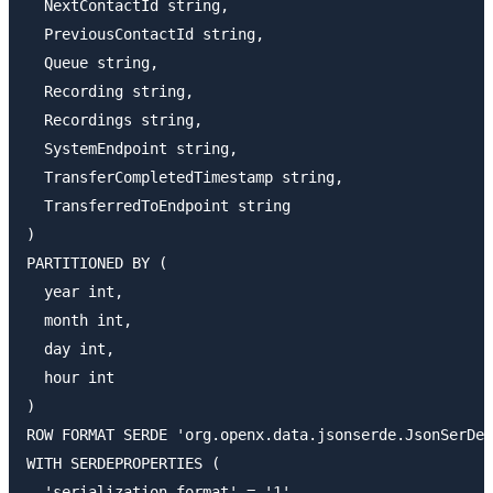
  NextContactId string,

  PreviousContactId string,

  Queue string,

  Recording string,

  Recordings string,

  SystemEndpoint string,

  TransferCompletedTimestamp string,

  TransferredToEndpoint string

)

PARTITIONED BY (

  year int,

  month int,

  day int,

  hour int

)

ROW FORMAT SERDE 'org.openx.data.jsonserde.JsonSerDe'
WITH SERDEPROPERTIES (

  'serialization.format' = '1'
