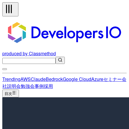
produced by Classmethod
Trending
AWS
Claude
Bedrock
Google Cloud
Azure
セミナー
会
社説明会
勉強会
事例
採用
目次