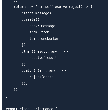
    );

    return new Promise((resolve,reject) => {

        client.messages

        .create({

            body: message,

            from: from,

            to: phoneNumber

        })

        .then((result: any) => {

            resolve(result);

        })

        .catch( (err: any) => {

            reject(err);

        });

    })

}

export class Performance {
