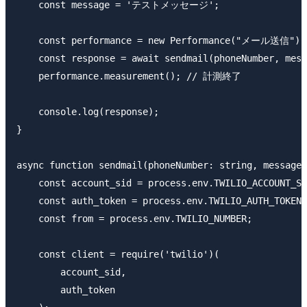
    const message = 'テストメッセージ';

    const performance = new Performance("メール送信")
    const response = await sendmail(phoneNumber, m
    performance.measurement(); // 計測終了

    console.log(response);

}

async function sendmail(phoneNumber: string, message:
    const account_sid = process.env.TWILIO_ACCOUNT_SI
    const auth_token = process.env.TWILIO_AUTH_TOKEN;

    const from = process.env.TWILIO_NUMBER;

    const client = require('twilio')(

        account_sid,

        auth_token
