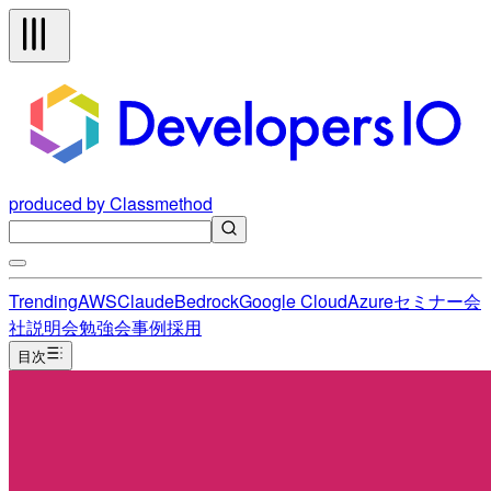
produced by Classmethod
Trending
AWS
Claude
Bedrock
Google Cloud
Azure
セミナー
会
社説明会
勉強会
事例
採用
目次