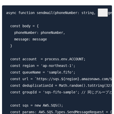
async function sendmail(phoneNumber: string, message:
  const body = {

    phoneNumber: phoneNumber,

    message: message

  }

  const account  = process.env.ACCOUNT;

  const region = 'ap-northeast-1';

  const queueName = 'sample.fifo';

  const url = `https://sqs.${region}.amazonaws.com/${
  const deduplicationId = Math.random().toString(32
  const groupId = 'sqs-fifo-sample'; // 同じグループと
  const sqs = new AWS.SQS();

  const params: AWS.SQS.Types.SendMessageRequest = {
