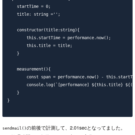
    startTime = 0;

    title: string ='';

    constructor(title:string){

        this.startTime = performance.now();

        this.title = title;

    }

    measurement(){

        const span = performance.now() - this.startTi
        console.log(`[performance] ${this.title} ${(s
    }

}

の前後で計測して、2.01secとなってました。
sendmail()