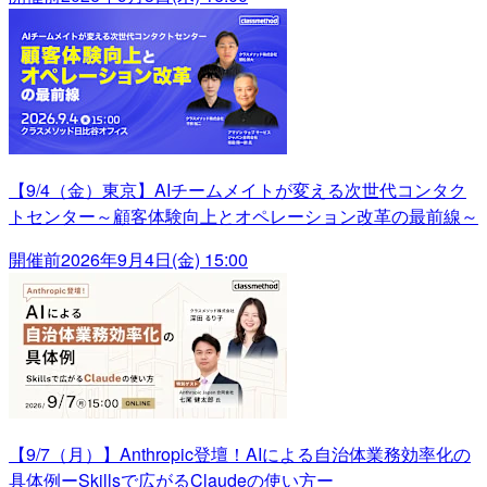
【9/4（金）東京】AIチームメイトが変える次世代コンタク
トセンター～顧客体験向上とオペレーション改革の最前線～
開催前
2026年9月4日(金) 15:00
【9/7（月）】Anthropic登壇！AIによる自治体業務効率化の
具体例ーSkillsで広がるClaudeの使い方ー