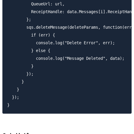
          QueueUrl: url,

          ReceiptHandle: data.Messages[i].ReceiptHand
        };

        sqs.deleteMessage(deleteParams, function(err,
          if (err) {

            console.log("Delete Error", err);

          } else {

            console.log("Message Deleted", data);

          }

        });

      }

    }

  });
