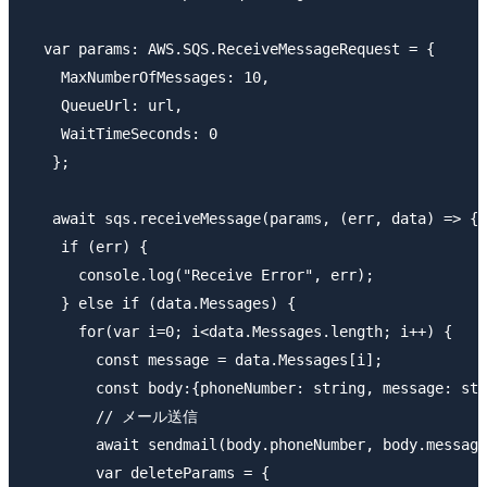
  var params: AWS.SQS.ReceiveMessageRequest = {

    MaxNumberOfMessages: 10,

    QueueUrl: url,

    WaitTimeSeconds: 0

   };

   await sqs.receiveMessage(params, (err, data) => {

    if (err) {

      console.log("Receive Error", err);

    } else if (data.Messages) {

      for(var i=0; i<data.Messages.length; i++) {

        const message = data.Messages[i];

        const body:{phoneNumber: string, message: str
        // メール送信

        await sendmail(body.phoneNumber, body.message
        var deleteParams = {
