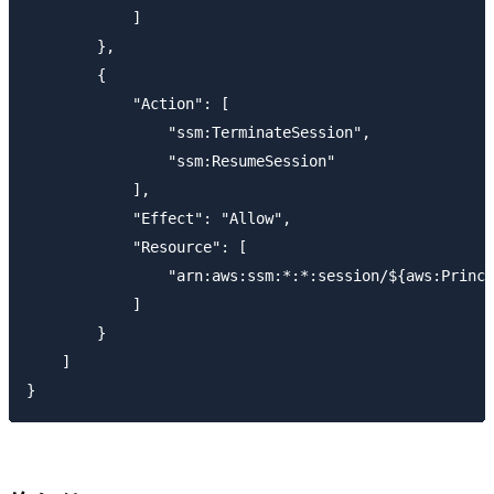
            ]

        },

        {

            "Action": [

                "ssm:TerminateSession",

                "ssm:ResumeSession"

            ],

            "Effect": "Allow",

            "Resource": [

                "arn:aws:ssm:*:*:session/${aws:Princi
            ]

        }

    ]
