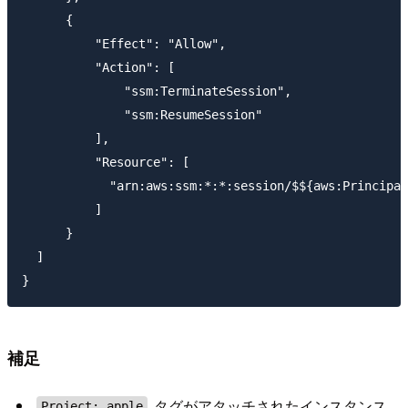
      {

          "Effect": "Allow",

          "Action": [

              "ssm:TerminateSession",

              "ssm:ResumeSession"

          ],

          "Resource": [

            "arn:aws:ssm:*:*:session/$${aws:Principal
          ]

      }

  ]

補足
タグがアタッチされたインスタンス
Project: apple