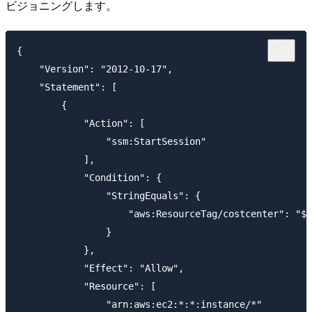
ビジョニングします。
{

    "Version": "2012-10-17",

    "Statement": [

        {

            "Action": [

                "ssm:StartSession"

            ],

            "Condition": {

                "StringEquals": {

                    "aws:ResourceTag/costcenter": "${
                }

            },

            "Effect": "Allow",

            "Resource": [

                "arn:aws:ec2:*:*:instance/*"
