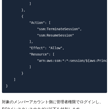
            ]

        },

        {

            "Action": [

                "ssm:TerminateSession",

                "ssm:ResumeSession"

            ],

            "Effect": "Allow",

            "Resource": [

                "arn:aws:ssm:*:*:session/${aws:Princi
            ]

        }

    ]

対象のメンバーアカウント側に管理者権限でログインし、
EC2インスタンスのタグに以下を付与します。