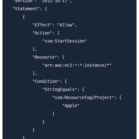
  "Version": "2012-10-17",

  "Statement": [

      {

          "Effect": "Allow",

          "Action": [

              "ssm:StartSession"

          ],

          "Resource": [

              "arn:aws:ec2:*:*:instance/*"

          ],

          "Condition": {

              "StringEquals": {

                  "ssm:ResourceTag/Project": [

                      "Apple"

                  ]

              }

          }

      },
