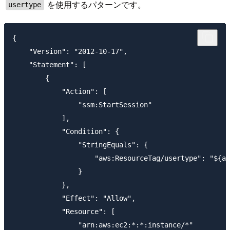
を使用するパターンです。
usertype
{

    "Version": "2012-10-17",

    "Statement": [

        {

            "Action": [

                "ssm:StartSession"

            ],

            "Condition": {

                "StringEquals": {

                    "aws:ResourceTag/usertype": "${aw
                }

            },

            "Effect": "Allow",

            "Resource": [

                "arn:aws:ec2:*:*:instance/*"
