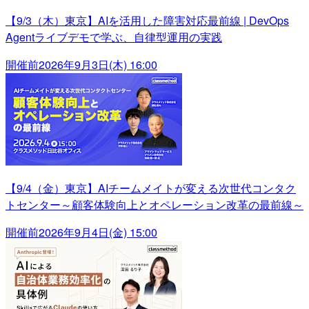
【9/3（木）東京】AIを活用した障害対応最前線 | DevOps
Agentライブデモで学ぶ、自律型運用の実践
開催前
2026年9月3日(木) 16:00
【9/4（金）東京】AIチームメイトが変える次世代コンタク
トセンター～顧客体験向上とオペレーション改革の最前線～
開催前
2026年9月4日(金) 15:00