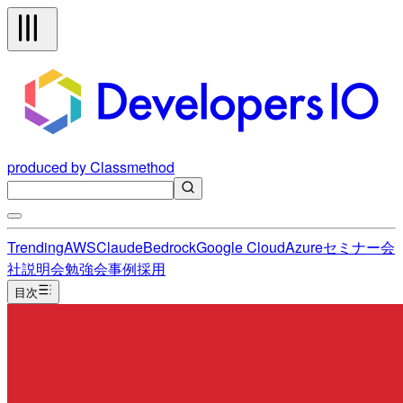
produced by Classmethod
Trending
AWS
Claude
Bedrock
Google Cloud
Azure
セミナー
会
社説明会
勉強会
事例
採用
目次