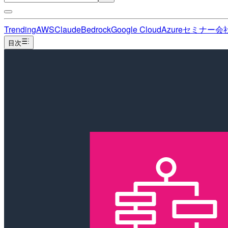
Trending
AWS
Claude
Bedrock
Google Cloud
Azure
セミナー
会
目次