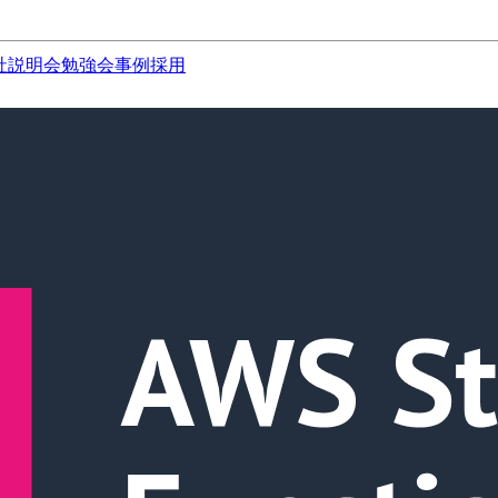
社説明会
勉強会
事例
採用