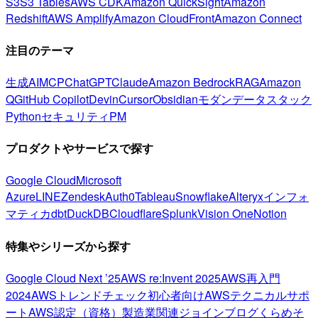
S3
S3 Tables
AWS CDK
Amazon QuickSight
Amazon
Redshift
AWS Amplify
Amazon CloudFront
Amazon Connect
注目のテーマ
生成AI
MCP
ChatGPT
Claude
Amazon Bedrock
RAG
Amazon
Q
GitHub Copilot
Devin
Cursor
Obsidian
モダンデータスタック
Python
セキュリティ
PM
プロダクトやサービスで探す
Google Cloud
Microsoft
Azure
LINE
Zendesk
Auth0
Tableau
Snowflake
Alteryx
インフォ
マティカ
dbt
DuckDB
Cloudflare
Splunk
Vision One
Notion
特集やシリーズから探す
Google Cloud Next ’25
AWS re:Invent 2025
AWS再入門
2024
AWSトレンドチェック
初心者向け
AWSテクニカルサポ
ート
AWS認定（資格）
製造業関連
ジョインブログ
くらめそ