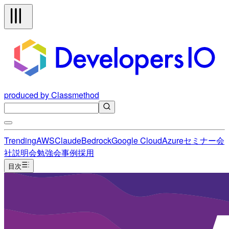
produced by Classmethod
Trending
AWS
Claude
Bedrock
Google Cloud
Azure
セミナー
会
社説明会
勉強会
事例
採用
目次