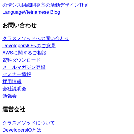
の情シス
組織開発室の活動
デザイン
Thai
Language
Vietnamese Blog
お問い合わせ
クラスメソッドへの問い合わせ
DevelopersIOへのご意見
AWSに関するご相談
資料ダウンロード
メールマガジン登録
セミナー情報
採用情報
会社説明会
勉強会
運営会社
クラスメソッドについて
DevelopersIOとは