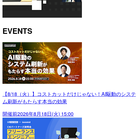
EVENTS
【8/18（火）】コストカットだけじゃない！AI駆動のシステ
ム刷新がもたらす本当の効果
開催前
2026年8月18日(火) 15:00