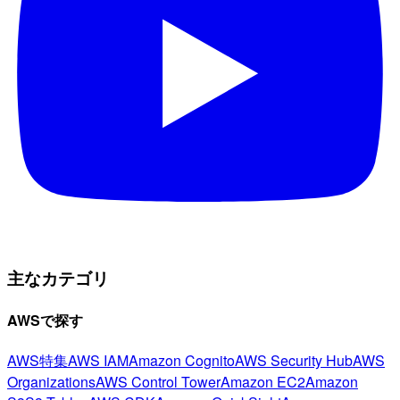
主なカテゴリ
AWSで探す
AWS特集
AWS IAM
Amazon Cognito
AWS Security Hub
AWS
Organizations
AWS Control Tower
Amazon EC2
Amazon