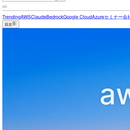
Trending
AWS
Claude
Bedrock
Google Cloud
Azure
セミナー
会
目次