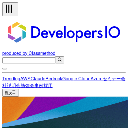
produced by Classmethod
Trending
AWS
Claude
Bedrock
Google Cloud
Azure
セミナー
会
社説明会
勉強会
事例
採用
目次