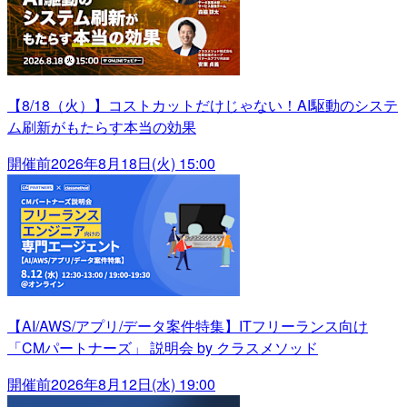
【8/18（火）】コストカットだけじゃない！AI駆動のシステ
ム刷新がもたらす本当の効果
開催前
2026年8月18日(火) 15:00
【AI/AWS/アプリ/データ案件特集】ITフリーランス向け
「CMパートナーズ」 説明会 by クラスメソッド
開催前
2026年8月12日(水) 19:00