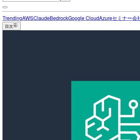
Trending
AWS
Claude
Bedrock
Google Cloud
Azure
セミナー
会
目次