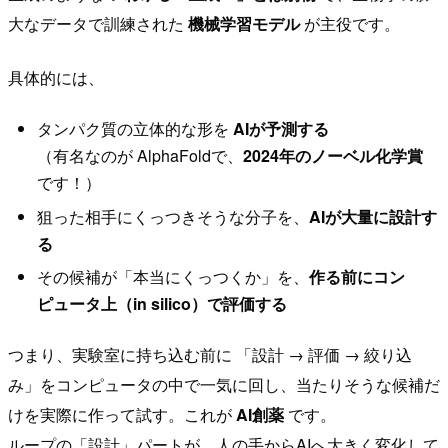
大なデータで訓練された
機械学習モデル
が主役です。
具体的には、
タンパク質の立体的な形を
AIが予測する
（有名なのが AlphaFoldで、
2024年のノーベル化学賞
です！）
狙った相手にくっつきそうな分子を、
AIが大量に設計す
る
その候補が「本当にくっつくか」を、
作る前にコン
ピュータ上（in silico）で評価する
つまり、実験室に持ち込む前に 「設計 → 評価 → 絞り込
み」をコンピュータの中で一気に回し、当たりそうな候補だ
けを実際に作って試す。これが
AI創薬
です。
ループの「設計」パートが、人の手からAIへ大きく変化して