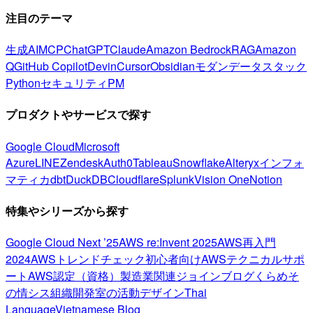
注目のテーマ
生成AI
MCP
ChatGPT
Claude
Amazon Bedrock
RAG
Amazon
Q
GitHub Copilot
Devin
Cursor
Obsidian
モダンデータスタック
Python
セキュリティ
PM
プロダクトやサービスで探す
Google Cloud
Microsoft
Azure
LINE
Zendesk
Auth0
Tableau
Snowflake
Alteryx
インフォ
マティカ
dbt
DuckDB
Cloudflare
Splunk
Vision One
Notion
特集やシリーズから探す
Google Cloud Next ’25
AWS re:Invent 2025
AWS再入門
2024
AWSトレンドチェック
初心者向け
AWSテクニカルサポ
ート
AWS認定（資格）
製造業関連
ジョインブログ
くらめそ
の情シス
組織開発室の活動
デザイン
Thai
Language
Vietnamese Blog