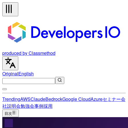
produced by Classmethod
Original
English
Trending
AWS
Claude
Bedrock
Google Cloud
Azure
セミナー
会
社説明会
勉強会
事例
採用
目次