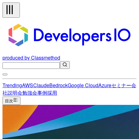
produced by Classmethod
Trending
AWS
Claude
Bedrock
Google Cloud
Azure
セミナー
会
社説明会
勉強会
事例
採用
目次