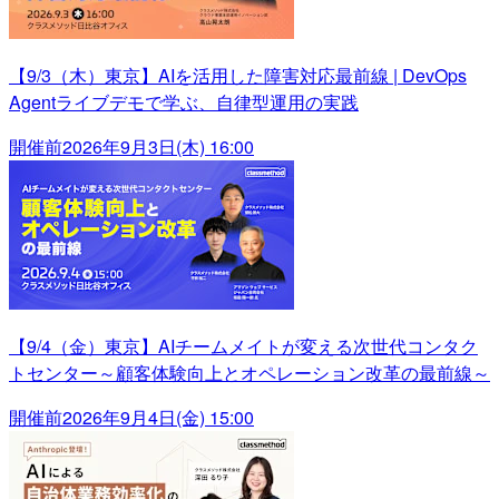
【9/3（木）東京】AIを活用した障害対応最前線 | DevOps
Agentライブデモで学ぶ、自律型運用の実践
開催前
2026年9月3日(木) 16:00
【9/4（金）東京】AIチームメイトが変える次世代コンタク
トセンター～顧客体験向上とオペレーション改革の最前線～
開催前
2026年9月4日(金) 15:00