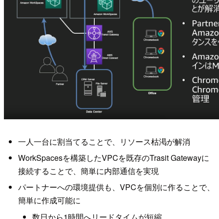
一人一台に割当てることで、リソース枯渇が解消
WorkSpacesを構築したVPCを既存のTrasit Gatewayに
接続することで、簡単に内部通信を実現
パートナーへの環境提供も、VPCを個別に作ることで、
簡単に作成可能に
数日から1時間へリードタイムが短縮