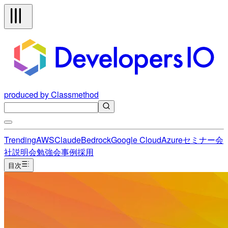
produced by Classmethod
Trending
AWS
Claude
Bedrock
Google Cloud
Azure
セミナー
会
社説明会
勉強会
事例
採用
目次