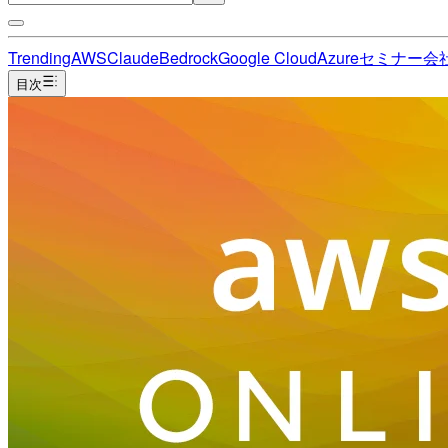
Trending
AWS
Claude
Bedrock
Google Cloud
Azure
セミナー
会
目次