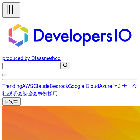
produced by Classmethod
Trending
AWS
Claude
Bedrock
Google Cloud
Azure
セミナー
会
社説明会
勉強会
事例
採用
目次