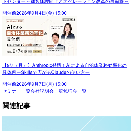
トセンター～顧客体験向上とオペレーション改革の最前線～
開催前
2026年9月4日(金) 15:00
【9/7（月）】Anthropic登壇！AIによる自治体業務効率化の
具体例ーSkillsで広がるClaudeの使い方ー
開催前
2026年9月7日(月) 15:00
セミナー一覧
会社説明会一覧
勉強会一覧
関連記事