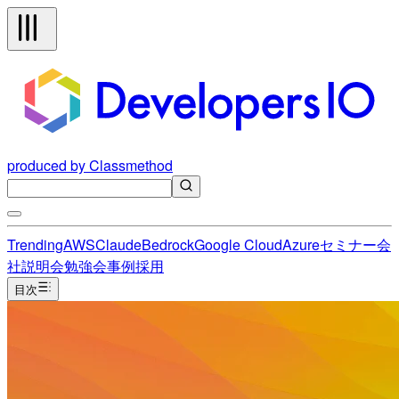
produced by Classmethod
Trending
AWS
Claude
Bedrock
Google Cloud
Azure
セミナー
会
社説明会
勉強会
事例
採用
目次