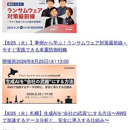
【8/25（火）】事例から学ぶ！ランサムウェア対策最前線～
今すぐ実践できる多重防御戦略
開催前
2026年8月25日(火) 13:00
【8/25（火）札幌】生成AIを“会社の武器”にする方法〜AWS
で加速するデータ分析と、安全に導入する仕組み〜