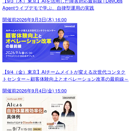
【9/3（木）東京】AIを活用した障害対応最前線 | DevOps
Agentライブデモで学ぶ、自律型運用の実践
開催前
2026年9月3日(木) 16:00
【9/4（金）東京】AIチームメイトが変える次世代コンタク
トセンター～顧客体験向上とオペレーション改革の最前線～
開催前
2026年9月4日(金) 15:00