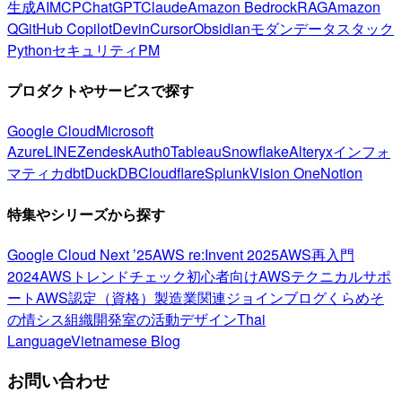
生成AI
MCP
ChatGPT
Claude
Amazon Bedrock
RAG
Amazon
Q
GitHub Copilot
Devin
Cursor
Obsidian
モダンデータスタック
Python
セキュリティ
PM
プロダクトやサービスで探す
Google Cloud
Microsoft
Azure
LINE
Zendesk
Auth0
Tableau
Snowflake
Alteryx
インフォ
マティカ
dbt
DuckDB
Cloudflare
Splunk
Vision One
Notion
特集やシリーズから探す
Google Cloud Next ’25
AWS re:Invent 2025
AWS再入門
2024
AWSトレンドチェック
初心者向け
AWSテクニカルサポ
ート
AWS認定（資格）
製造業関連
ジョインブログ
くらめそ
の情シス
組織開発室の活動
デザイン
Thai
Language
Vietnamese Blog
お問い合わせ