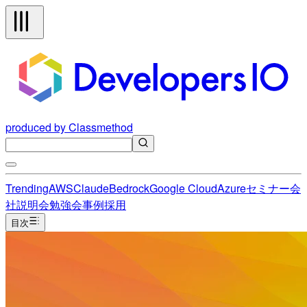
produced by Classmethod
Trending
AWS
Claude
Bedrock
Google Cloud
Azure
セミナー
会
社説明会
勉強会
事例
採用
目次