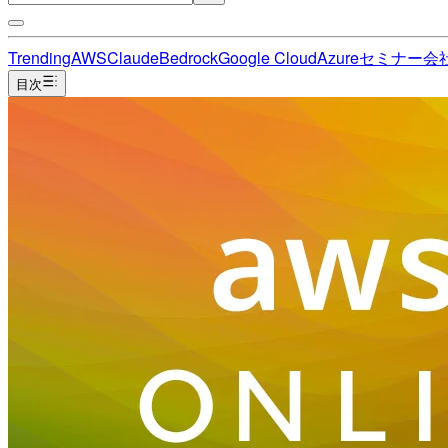
Trending
AWS
Claude
Bedrock
Google Cloud
Azure
セミナー
会
目次