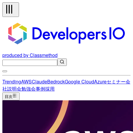
produced by Classmethod
Trending
AWS
Claude
Bedrock
Google Cloud
Azure
セミナー
会
社説明会
勉強会
事例
採用
目次