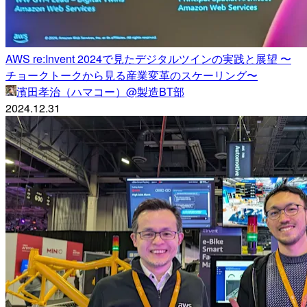
AWS re:Invent 2024で見たデジタルツインの実践と展望 〜
チョークトークから見る産業変革のスケーリング〜
濱田孝治（ハマコー）@製造BT部
2024.12.31