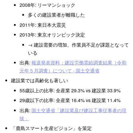
2008年: リーマンショック
多くの建設業者が離職した
2011年: 東日本大震災
2013年: 東京オリンピック決定
→ 建設需要の増加、作業員不足が課題となって
いる
出典:
報道発表資料：建設労働需給調査結果（令和
元年５月調査）について - 国土交通省
建設業では高齢化も著しい
55歳以上の比率: 全産業 29.3% vs 建設業 33.9%
29歳以下の比率: 全産業 16.4% vs 建設業 11.4%
出典:
国土交通省「建設業及び建設工事従事者の現
状」
「鹿島スマート生産ビジョン」を策定