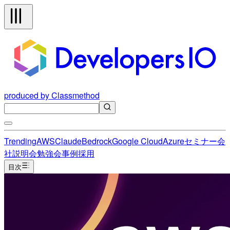
produced by Classmethod
Trending
AWS
Claude
Bedrock
Google Cloud
Azure
セミナー
会
社説明会
勉強会
事例
採用
目次