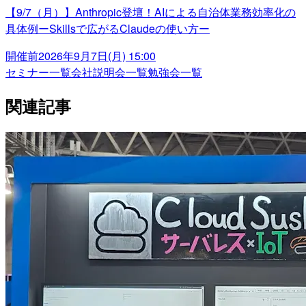
【9/7（月）】Anthropic登壇！AIによる自治体業務効率化の
具体例ーSkillsで広がるClaudeの使い方ー
開催前
2026年9月7日(月) 15:00
セミナー一覧
会社説明会一覧
勉強会一覧
関連記事