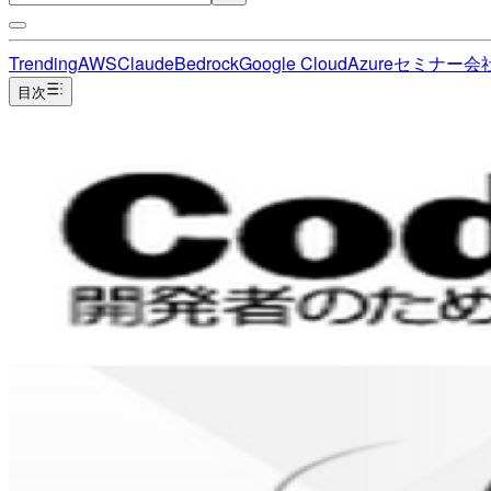
Trending
AWS
Claude
Bedrock
Google Cloud
Azure
セミナー
会
目次