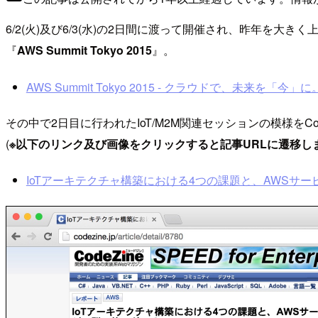
6/2(火)及び6/3(水)の2日間に渡って開催され、昨年を大
『
AWS Summit Tokyo 2015
』。
AWS Summit Tokyo 2015 - クラウドで、未来を「
その中で2日目に行われたIoT/M2M関連セッションの模様をC
(
※以下のリンク及び画像をクリックすると記事URLに遷移し
IoTアーキテクチャ構築における4つの課題と、AWSサービス