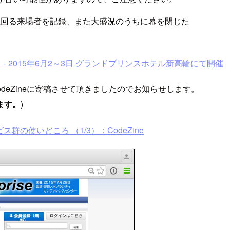
きく上回る来場者を記録、また大盛況のうちに幕を閉じた
今」に。- 2015年6月2～3日 グランドプリンスホテル新高輪にて開催
odeZineに寄稿させて頂きましたのでお知らせします。
ます。
)
群の使いどころ （1/3）：CodeZine