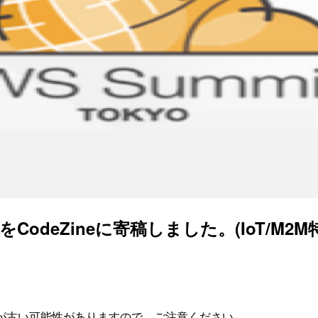
トをCodeZineに寄稿しました。(IoT/M2M特集
が古い可能性がありますので、ご注意ください。