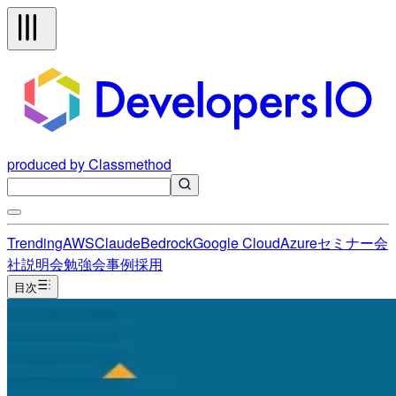
produced by Classmethod
Trending
AWS
Claude
Bedrock
Google Cloud
Azure
セミナー
会
社説明会
勉強会
事例
採用
目次