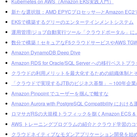
Kubernetes on AWS（Amazon EKS実践入門）
新たな選択肢：AMD EPYCプロセッサ―とAmazon E
EKSで構築するグリーのエンターテインメントシステム
運用管理/ジョブ自動実行ツール「クラウドポータル」に
数分で構築！セキュアなF5クラウドサービスやAWS T
Amazon DynamoDB Deep Dive
Amazon RDS for Oracle/SQL Server への移行ベスト
クラウドの利用メリットを最大化するための組織体制と
「クラウドで実現するJTBのビジネス基盤」～100年企
Amazon Pinpoint でユーザーを掴んで離すな
Amazon Aurora with PostgreSQL Compatibil
ロマサガRSの大規模トラフィックを捌くAmazon ECS & D
AWS トレーニングプログラムの紹介とクラウド学習のコ
クラウドネイティブなモダンアプリケーション開発を始