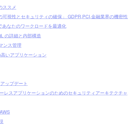
のススメ
可視性とセキュリティの確保」 GDPR,PCI,金融業界の機
C2であなたのワークロードを最適化
eSQL の詳細と内部構造
ーマンス管理
柔軟性の高いアプリケーション
 最新アップデート
ート】サーバーレスアプリケーションのためのセキュリティアーキテクチャ
n AWS
実現