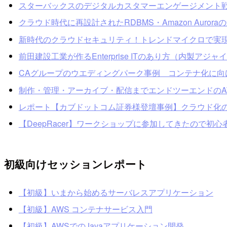
スターバックスのデジタルカスタマーエンゲージメント
クラウド時代に再設計されたRDBMS・Amazon Auro
新時代のクラウドセキュリティ！トレンドマイクロで実現するSecu
前田建設工業が作るEnterprise ITのあり方（内製アジャイル
CAグループのウエディングパーク事例 コンテナ化に向
制作・管理・アーカイブ・配信までエンドツーエンドのA
レポート【カブドットコム証券様登壇事例】クラウド化の
【DeepRacer】ワークショップに参加してきたので初
初級向けセッションレポート
【初級】いまから始めるサーバレスアプリケーション
【初級】AWS コンテナサービス入門
【初級】AWSでのJavaアプリケーション開発