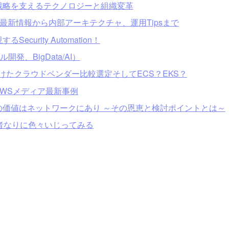
戦略を支えるテクノロジーと組織変革
raの最新情報から内部アーキテクチャ、運用Tipsまで
rity Automation！
開発、BigData/AI）
けたクラウドベンダー比較選定そしてECS？EKS？
WSメディア最新事例
価値はネットワークにあり ～その恩恵と検討ポイントとは～
心者なりに色々いじってみる