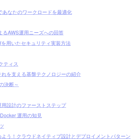
C2であなたのワークロードを最適化
よるAWS運用ニーズへの回答
GWを用いたセキュリティ実装方法
プラクティス
それを支える基盤テクノロジーの紹介
業の決断～
ity における運用設計のファーストステップ
ocker 運用の知見
ツ
めよう！クラウドネイティブ設計とデプロイメントパターン