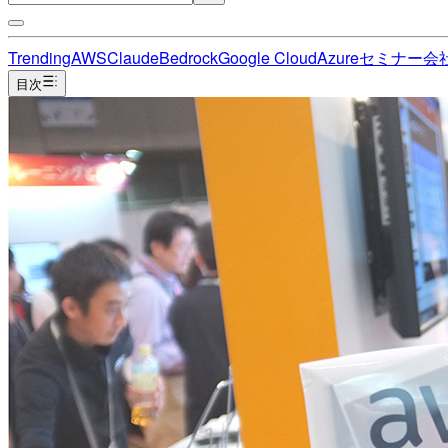
Trending
AWS
Claude
Bedrock
Google Cloud
Azure
セミナー
会
目次