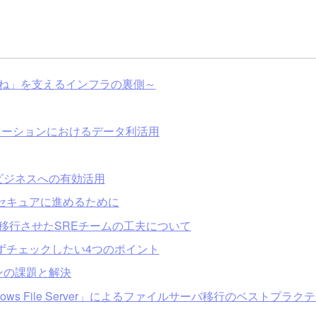
てね」を支えるインフラの裏側～
メーションにおけるデータ利活用
orkのビジネスへの有効活用
をセキュアに進めるために
へ移行させたSREチームの工夫について
ずチェックしたい4つのポイント
ョンの課題と解決
ndows File Server」によるファイルサーバ移行のベストプラク