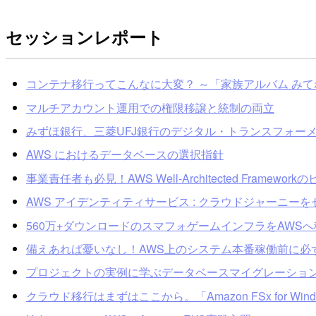
セッションレポート
コンテナ移行ってこんなに大変？ ～「家族アルバム み
マルチアカウント運用での権限移譲と統制の両立
みずほ銀行、三菱UFJ銀行のデジタル・トランスフォー
AWS におけるデータベースの選択指針
事業責任者も必見！AWS Well-Architected Framew
AWS アイデンティティサービス : クラウドジャーニー
560万+ダウンロードのスマフォゲームインフラをAWS
備えあれば憂いなし！AWS上のシステム本番稼働前に必
プロジェクトの実例に学ぶデータベースマイグレーシ
クラウド移行はまずはここから。「Amazon FSx for Wi