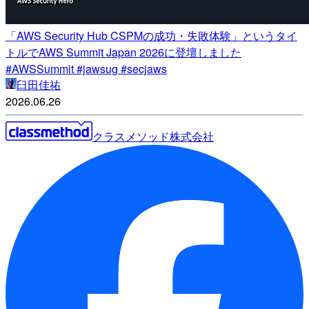
「AWS Security Hub CSPMの成功・失敗体験」というタイ
トルでAWS Summit Japan 2026に登壇しました
#AWSSummit #jawsug #secjaws
臼田佳祐
2026.06.26
クラスメソッド株式会社