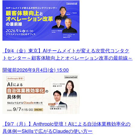
【9/4（金）東京】AIチームメイトが変える次世代コンタク
トセンター～顧客体験向上とオペレーション改革の最前線～
開催前
2026年9月4日(金) 15:00
【9/7（月）】Anthropic登壇！AIによる自治体業務効率化の
具体例ーSkillsで広がるClaudeの使い方ー