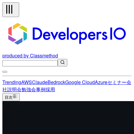
produced by Classmethod
Trending
AWS
Claude
Bedrock
Google Cloud
Azure
セミナー
会
社説明会
勉強会
事例
採用
目次