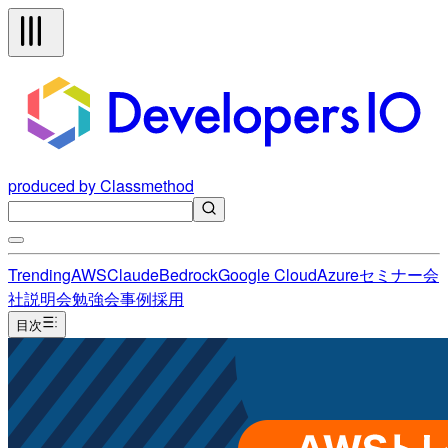
produced by Classmethod
Trending
AWS
Claude
Bedrock
Google Cloud
Azure
セミナー
会
社説明会
勉強会
事例
採用
目次