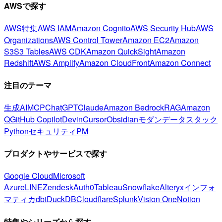
AWSで探す
AWS特集
AWS IAM
Amazon Cognito
AWS Security Hub
AWS
Organizations
AWS Control Tower
Amazon EC2
Amazon
S3
S3 Tables
AWS CDK
Amazon QuickSight
Amazon
Redshift
AWS Amplify
Amazon CloudFront
Amazon Connect
注目のテーマ
生成AI
MCP
ChatGPT
Claude
Amazon Bedrock
RAG
Amazon
Q
GitHub Copilot
Devin
Cursor
Obsidian
モダンデータスタック
Python
セキュリティ
PM
プロダクトやサービスで探す
Google Cloud
Microsoft
Azure
LINE
Zendesk
Auth0
Tableau
Snowflake
Alteryx
インフォ
マティカ
dbt
DuckDB
Cloudflare
Splunk
Vision One
Notion
特集やシリーズから探す