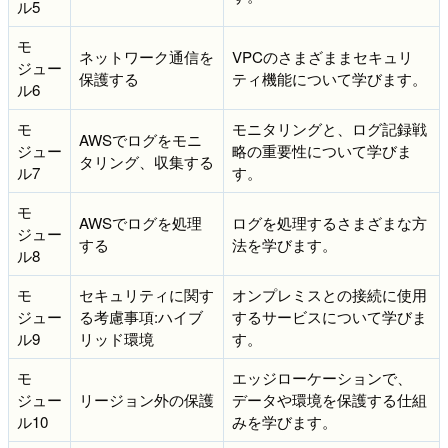
ル5
モ
ネットワーク通信を
VPCのさまざままセキュリ
ジュー
保護する
ティ機能について学びます。
ル6
モ
モニタリングと、ログ記録戦
AWSでログをモニ
ジュー
略の重要性について学びま
タリング、収集する
ル7
す。
モ
AWSでログを処理
ログを処理するさまざまな方
ジュー
する
法を学びます。
ル8
モ
セキュリティに関す
オンプレミスとの接続に使用
ジュー
る考慮事項:ハイブ
するサービスについて学びま
ル9
リッド環境
す。
モ
エッジローケーションで、
ジュー
リージョン外の保護
データや環境を保護する仕組
ル10
みを学びます。