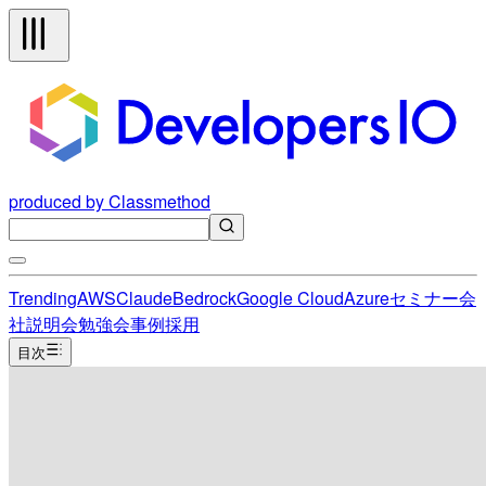
produced by Classmethod
Trending
AWS
Claude
Bedrock
Google Cloud
Azure
セミナー
会
社説明会
勉強会
事例
採用
目次