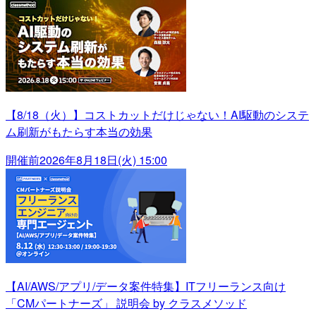
【8/18（火）】コストカットだけじゃない！AI駆動のシステ
ム刷新がもたらす本当の効果
開催前
2026年8月18日(火) 15:00
【AI/AWS/アプリ/データ案件特集】ITフリーランス向け
「CMパートナーズ」 説明会 by クラスメソッド