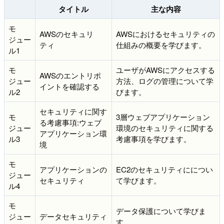
タイトル
主な内容
モ
AWSのセキュリ
AWSにおけるセキュリティの
ジュー
ティ
仕組みの概要を学びます。
ル1
モ
ユーザがAWSにアクセスする
AWSのエントリポ
ジュー
方法、ログの管理について学
イントを確認する
ル2
びます。
セキュリティに関す
モ
3層ウェブアプリケーション
る考慮事項:ウェブ
ジュー
環境のセキュリティに関する
アプリケーション環
ル3
考慮事項を学びます。
境
モ
アプリケーションの
EC2のセキュリティにについ
ジュー
セキュリティ
て学びます。
ル4
モ
データ保護について学びま
ジュー
データセキュリティ
す。