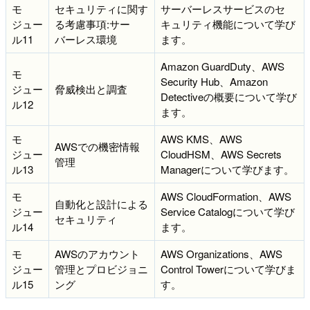
モ
セキュリティに関す
サーバーレスサービスのセ
ジュー
る考慮事項:サー
キュリティ機能について学び
ル11
バーレス環境
ます。
Amazon GuardDuty、AWS
モ
Security Hub、Amazon
ジュー
脅威検出と調査
Detectiveの概要について学び
ル12
ます。
モ
AWS KMS、AWS
AWSでの機密情報
ジュー
CloudHSM、AWS Secrets
管理
ル13
Managerについて学びます。
モ
AWS CloudFormation、AWS
自動化と設計による
ジュー
Service Catalogについて学び
セキュリティ
ル14
ます。
モ
AWSのアカウント
AWS Organizations、AWS
ジュー
管理とプロビジョニ
Control Towerについて学びま
ル15
ング
す。