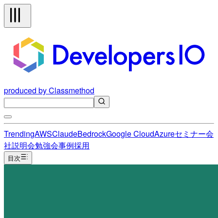
produced by Classmethod
Trending
AWS
Claude
Bedrock
Google Cloud
Azure
セミナー
会
社説明会
勉強会
事例
採用
目次