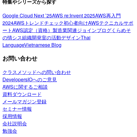
特集やシリーズから探す
Google Cloud Next ’25
AWS re:Invent 2025
AWS再入門
2024
AWSトレンドチェック
初心者向け
AWSテクニカルサポ
ート
AWS認定（資格）
製造業関連
ジョインブログ
くらめそ
の情シス
組織開発室の活動
デザイン
Thai
Language
Vietnamese Blog
お問い合わせ
クラスメソッドへの問い合わせ
DevelopersIOへのご意見
AWSに関するご相談
資料ダウンロード
メールマガジン登録
セミナー情報
採用情報
会社説明会
勉強会