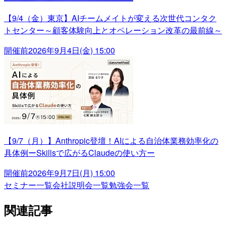
【9/4（金）東京】AIチームメイトが変える次世代コンタク
トセンター～顧客体験向上とオペレーション改革の最前線～
開催前
2026年9月4日(金) 15:00
【9/7（月）】Anthropic登壇！AIによる自治体業務効率化の
具体例ーSkillsで広がるClaudeの使い方ー
開催前
2026年9月7日(月) 15:00
セミナー一覧
会社説明会一覧
勉強会一覧
関連記事