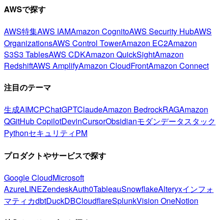
AWSで探す
AWS特集
AWS IAM
Amazon Cognito
AWS Security Hub
AWS
Organizations
AWS Control Tower
Amazon EC2
Amazon
S3
S3 Tables
AWS CDK
Amazon QuickSight
Amazon
Redshift
AWS Amplify
Amazon CloudFront
Amazon Connect
注目のテーマ
生成AI
MCP
ChatGPT
Claude
Amazon Bedrock
RAG
Amazon
Q
GitHub Copilot
Devin
Cursor
Obsidian
モダンデータスタック
Python
セキュリティ
PM
プロダクトやサービスで探す
Google Cloud
Microsoft
Azure
LINE
Zendesk
Auth0
Tableau
Snowflake
Alteryx
インフォ
マティカ
dbt
DuckDB
Cloudflare
Splunk
Vision One
Notion