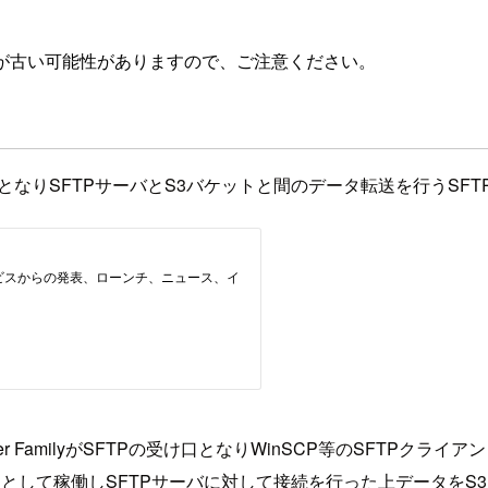
が古い可能性がありますので、ご注意ください。
アントとなりSFTPサーバとS3バケットと間のデータ転送を行うSFTP 
ransfer FamilyがSFTPの受け口となりWinSCP等のSF
y側がクライアントとして稼働しSFTPサーバに対して接続を行った上デー