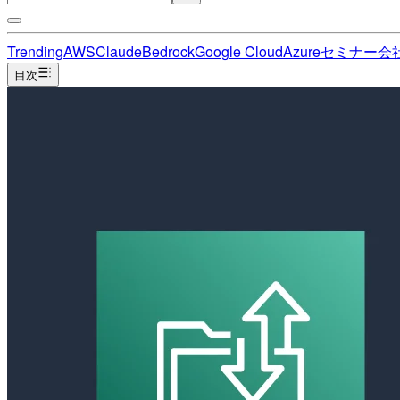
Trending
AWS
Claude
Bedrock
Google Cloud
Azure
セミナー
会
目次