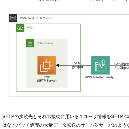
SFTPの接続先とそれの接続に用いる１ユーザ情報をSFTP con
はなくバッチ処理の大量データ転送のサーバ対サーバのよう