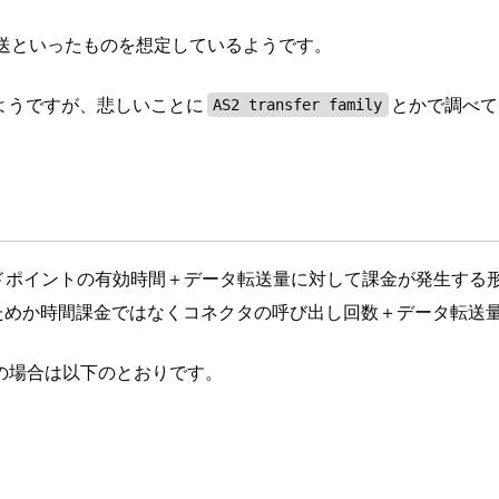
タ転送といったものを想定しているようです。
ようですが、悲しいことに
とかで調べて
AS2 transfer family
ではエンドポイントの有効時間＋データ転送量に対して課金が発生する
働となるためか時間課金ではなくコネクタの呼び出し回数＋データ転
の場合は以下のとおりです。