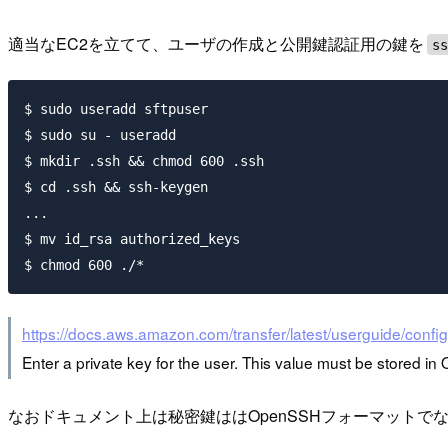
適当なEC2を立てて、ユーザの作成と公開鍵認証用の鍵を
s
$ sudo useradd sftpuser

$ sudo su - useradd

$ mkdir .ssh && chmod 600 .ssh

$ cd .ssh && ssh-keygen

...

$ mv id_rsa authorized_keys

https://docs.aws.amazon.com/transfer/latest/userguide/config
Enter a private key for the user. This value must be stored in
なおドキュメント上は秘密鍵ははOpenSSHフォーマット