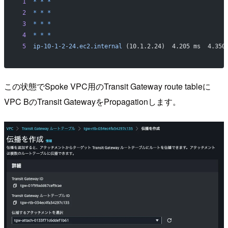
 1
  *
 *
 *
 2
  *
 *
 *
 3
  *
 *
 *
 4
  *
 *
 *
 5
  ip-10-1-2-24.ec2.internal
 (10.1.2.24)  4.205 ms  4.350
この状態でSpoke VPC用のTransit Gateway route tableに
VPC BのTransit GatewayをPropagationします。