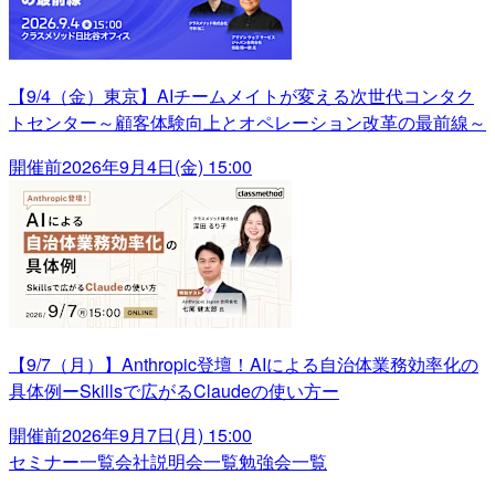
【9/4（金）東京】AIチームメイトが変える次世代コンタク
トセンター～顧客体験向上とオペレーション改革の最前線～
開催前
2026年9月4日(金) 15:00
【9/7（月）】Anthropic登壇！AIによる自治体業務効率化の
具体例ーSkillsで広がるClaudeの使い方ー
開催前
2026年9月7日(月) 15:00
セミナー一覧
会社説明会一覧
勉強会一覧