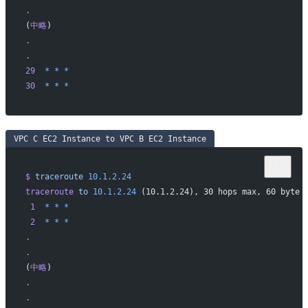
.
(
中略
)
.
.
29
  *
 *
 *
30
  *
 *
 *
VPC C EC2 Instance to VPC B EC2 Instance
$
 traceroute
 10.1.2.24
traceroute
 to
 10.1.2.24
 (10.1.2.24), 30 hops max, 60 byte 
 1
  *
 *
 *
 2
  *
 *
 *
.
.
(
中略
)
.
.