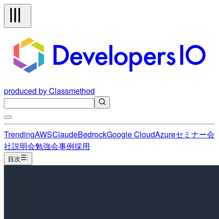
produced by Classmethod
Trending
AWS
Claude
Bedrock
Google Cloud
Azure
セミナー
会
社説明会
勉強会
事例
採用
目次