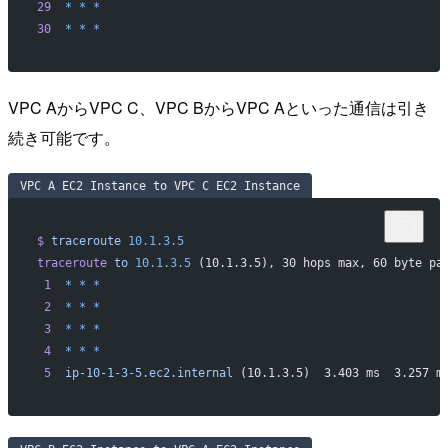
29
  *
 *
 *
30
  *
 *
 *
VPC AからVPC C、VPC BからVPC Aといった通信は引き
続き可能です。
VPC A EC2 Instance to VPC C EC2 Instance
$
 traceroute
 10.1.3.5
traceroute
 to
 10.1.3.5
 (10.1.3.5), 30 hops max, 60 byte pa
 1
  *
 *
 *
 2
  *
 *
 *
 3
  *
 *
 *
 4
  *
 *
 *
 5
  ip-10-1-3-5.ec2.internal
 (10.1.3.5)  3.403 ms  3.257 m